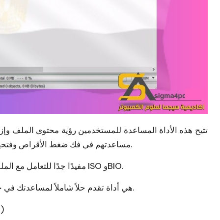
تتيح هذه الأداة المساعدة للمستخدمين رؤية محتوى الملف وإزا
مساعدتهم في فك ضغط الأقراص وفتحها ونسخها وإنشاءها وتحريرها وضغطها، من بين أشياء أخرى.
يعد Poweriso مفيدًا جدًا للتعامل مع الملفات وتنظيمها بمرونة أثناء العمل مع ملفات ISO وBIO.
باختصار، تحميل Poweriso هي أداة تقدم حلاً شاملاً لمساعدتك في جميع المهام المتعلقة بالملفات.
Poweriso 8.0 Portable 2024 (الأحدث)