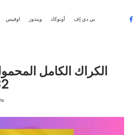
بي دي إف
أوتوكاد
ويندوز
اوفيس
fa
64/32
ts