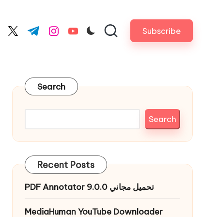
Subscribe
cebook.com
twitter.com
t.me
instagram.com
youtube.com
Search
Search
Recent Posts
PDF Annotator 9.0.0 تحميل مجاني
MediaHuman YouTube Downloader