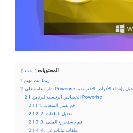
المحتويات
إخفاء
ربما أنت مهتم:
1
2
الخصائص الرئيسية لبرنامج Poweriso:
2.1
1. قم بعمل الملفات
2.1.1
2. تعديل الملفات
2.1.2
3. قم باستخراج الملف.
2.1.3
4. ملفات بيانات غي
2.1.4