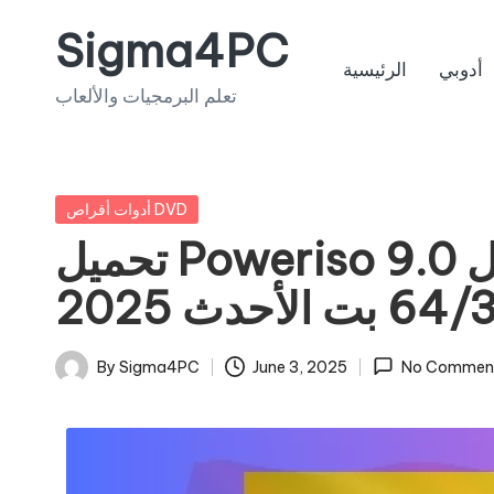
Sigma4PC
Skip
أدوبي
الرئيسية
to
تعلم البرمجيات والألعاب
content
Posted
أدوات أقراص DVD
in
تحميل Poweriso 9.0 الكراك الكامل المحمول
 بت الأحدث 2025
By
Sigma4PC
June 3, 2025
No Commen
Posted
by