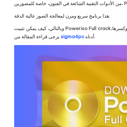
ن، Poweriso.
هذا برنامج سريع ومرن لمعالجة الصور عالية الدقة.
وبالتالي، كيف يمكن تثبيت Poweriso Full crack؟ للحصول على معلومات إضافية حول كيفية تثبيت هذه الأداة وكسرها،
أدناه.
sigma4pc
يرجى قراءة المقالة من