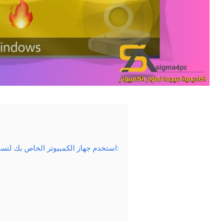
نظرة عامة على Poweriso استخدم جهاز الكمبيوتر الخاص بك لتسجيل وإنشاء الأقراص الافتراضية: