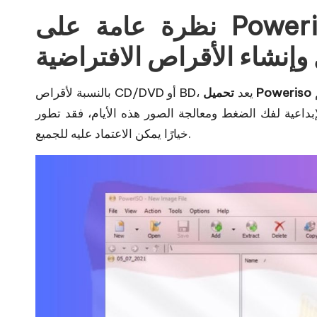
نظرة عامة على Poweriso استخدم جهاز الكمبيوتر
برنامجًا قويًا بشكل لا يصدق لمعالجة ملفات الصور. على الرغم
تحميل Poweriso
بالنسبة لأقراص CD/DVD أو BD، يعد
فك الضغط ومعالجة الصور هذه الأيام، فقد تطور Poweriso باستمرار ليصبح
خيارًا يمكن الاعتماد عليه للجميع.