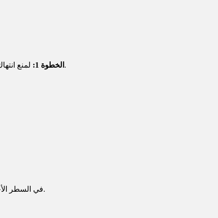
لمنع انتهاك حقوق الطبع والنشر، اقطع الاتصال بالشبكة. افتح ملف التثبيت عن طريق تحديد “تشغيل كمسؤول” ثم “تثبيت” بعد تنزيل الملف.
الخطوة 1:
اختر الملف “CSI\iNativeImageGen” واختر “تشغيل كمسؤول”. اضغط على “أدخل” -> للإنهاء، انقر فوق “ESC” أو “F1, F2,..” في السطر الأخير.