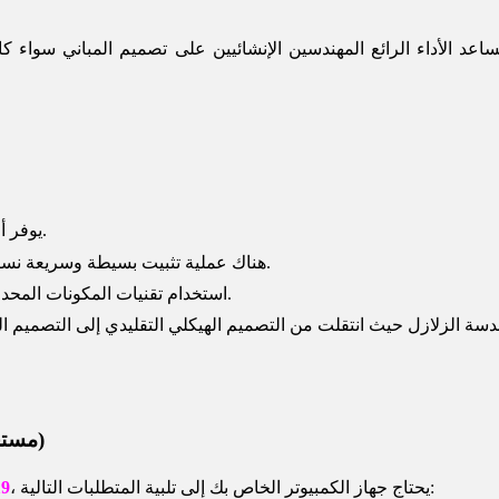
عد الأداء الرائع المهندسين الإنشائيين على تصميم المباني سواء ك
يوفر أفضل وأغنى أدوات التصور والنمذجة ثلاثية الأبعاد.
هناك عملية تثبيت بسيطة وسريعة نسبيًا. مفيد وفعال للتحليل الهيكلي وتصميم المباني.
استخدام تقنيات المكونات المحدودة لتصميم وتحليل المباني المعدنية والخرسانية.
متطلبات تكوين تثبيت برنامج Etabs 2019 (مستحسن)
، يحتاج جهاز الكمبيوتر الخاص بك إلى تلبية المتطلبات التالية:
19