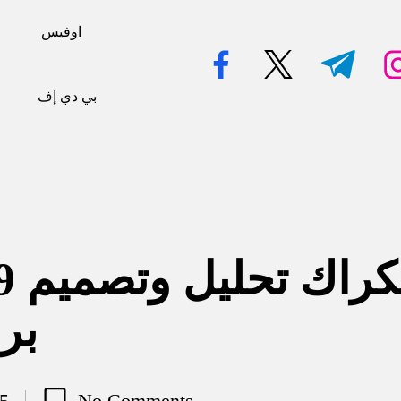
اوفيس
facebook.com
twitter.com
t.me
ins
بي دي إف
بر
25
No Comments