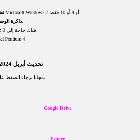
إصدارات 64 بت من نظام التشغيل Microsoft Windows 7 أو 8 أو 10 فقط
نظ
مطلوب ما لا يقل عن 4 جيجابايت.
ذاكرة الوص
هناك حاجة إلى 2 غيغابايت من المساحة الحرة على القرص الصلب.
AMD Athlon 64 أو Pentium 4
رابط تحميل برنامج Etabs 2019 (الكراك كامل): تحديث أبريل 2024
للحصول على تحميل برنامج Etabs 2019 مجانا برجاء الضغط على الرابط الموجود.
Google Drive
Fshare