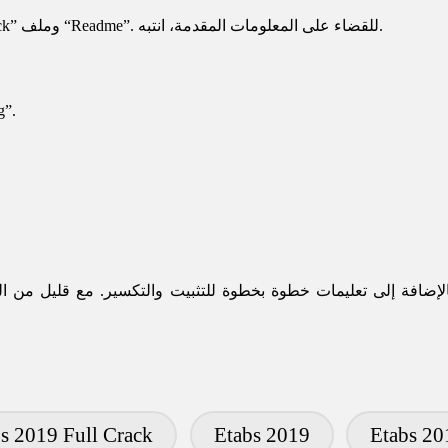
ارجع إلى ملف البرنامج الذي تم تثبيته واختر ملف “Crack” وملف “Readme”. للقضاء على المعلومات المقدمة، انتبه.
اختر “ت
لإضافة إلى تعليمات خطوة بخطوة للتثبيت والتكسير. مع قليل من ا
s 2019 Full Crack
Etabs 2019
Etabs 20