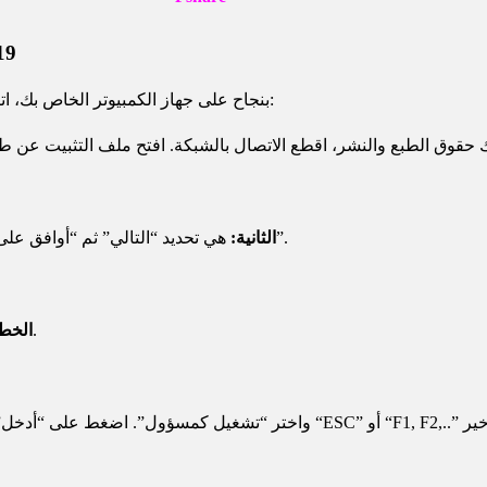
إرشادات
بمجرد تنزيل برنامج Etabs 2019 بنجاح على جهاز الكمبيوتر الخاص بك، اتبع الإرشادات التالية لتثبيته:
هي تحديد “التالي” ثم “أوافق على الشروط الواردة في اتفاقية الترخيص” قبل تحديد “التالي”.
الثانية:
اختر “فتح موقع الملف” ضمن البرنامج المثبت حديثًا.
الخطوة