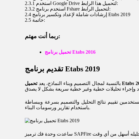
استخدم Google Drive لتحميل هذا الرابط:
2.3.1
استخدم برنامج Fshare لتحميل الرابط:
2.3.2
إرشادات شاملة لإعداد وتكسير برنامج Etabs 2019
2.4
خاتمة:
2.5
ربما أنت مهتم:
تحميل برنامج Etabs 2016
تقديم برنامج Etabs 2019
 Etabs 2019
بالنسبة لمجال التصميم وبناء النماذج، يعد
ستخدمين تقييم نتائج التحليل والتصميم بسرعة وببساطة
باستخدام تقارير ورسومات البناء.
ساعدت وحدة فك ترميز SAPFire الحديثة ذات 64 بت مهندسي البرمجيات الهندسية عند تحليل النماذج الكبيرة والمعقدة حيث لم يكن إنشاء النموذج وتحليله أسهل من أي وقت