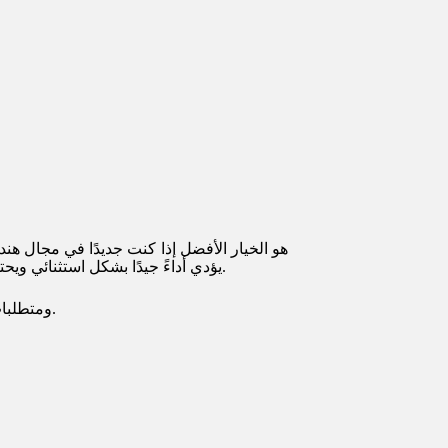
يؤدي أداءً جيدًا بشكل استثنائي ويحتوي على مجموعة أدوات واسعة النطاق تجعل قراءة وإنتاج الرسومات الإنشائية ثلاثية الأبعاد للهياكل أمرًا سهلاً. تنفس بعمق وعمق.
لاكتشاف الميزات الفريدة لبرنامج Etabs 2019، ومتطلبات الجهاز لتثبيت البرنامج، وإرشادات التثبيت والتكسير الشاملة.