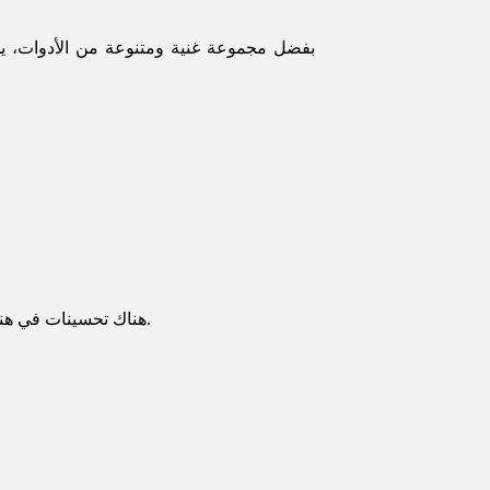
بفضل مجموعة غنية ومتنوعة من الأدوات، يسا
هناك تحسينات في هندسة الزلازل حيث انتقلت من التصميم الهيكلي التقليدي إلى التصميم القائم على الأداء. واجهة احترافية تركز على الأداء.