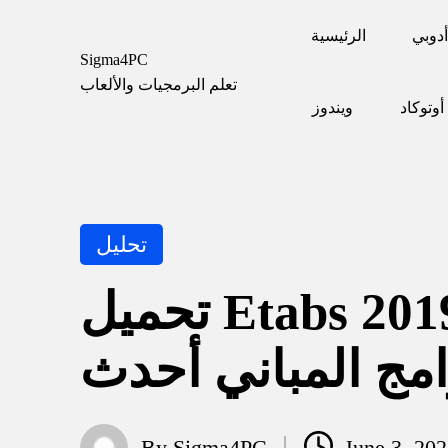
أدوبي
الرئيسية
Sigma4PC
Skip
تعلم البرمجيات والألعاب
to
content
أوتوكاد
ويندوز
Posted
تحليل
in
تحميل Etabs 2019 كامل بالكراك تحليل وتصميم
امج المباني أحدث
By
Sigma4PC
June 3, 20