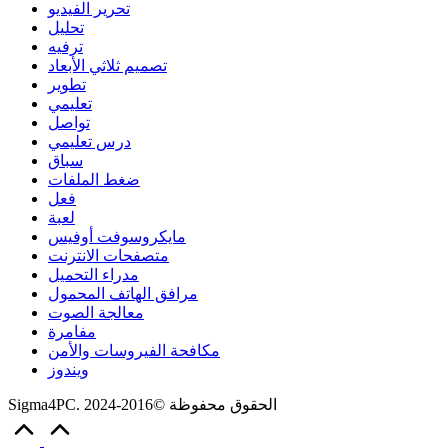
تحرير الفيديو
تحليل
ترفيه
تصميم ثلاثي الأبعاد
تطوير
تعليمي
تواصل
درس تعليمي
سباق
ضغط الملفات
فعل
لعبة
مايكروسوفت أوفيس
متصفحات الانترنت
مدراء التحميل
مرافق الهاتف المحمول
معالجة الصوت
مفامرة
مكافحة الفيروسات والأمن
ويندوز
Sigma4PC. الحقوق محفوظة ©2016-2024
Scroll
to