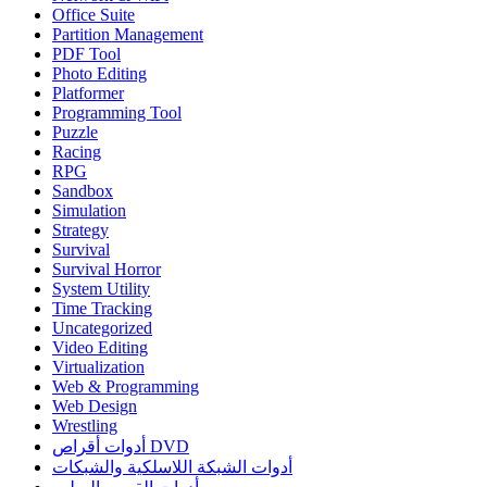
Office Suite
Partition Management
PDF Tool
Photo Editing
Platformer
Programming Tool
Puzzle
Racing
RPG
Sandbox
Simulation
Strategy
Survival
Survival Horror
System Utility
Time Tracking
Uncategorized
Video Editing
Virtualization
Web & Programming
Web Design
Wrestling
أدوات أقراص DVD
أدوات الشبكة اللاسلكية والشبكات