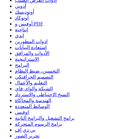
أدوات القرص الصلب
أدوبي
أوتوديسك
أوتوكاد
أوفيس و PDF
إنتاجية
إندي
ادوات المطورين
استعادة البيانات
الأدوات والمرافق
الاستراتيجية
البرامج
التحسين، ضبط النظام
التصميم الجرافيكي
التعليم والأعمال
الشبكة والواي فاي
النسخ الاحتياطي والاسترداد
الهندسة والمحاكاة
الوسائط المتعددة
اوفيس
برامج التشغيل والبرامج الثابتة
برامج الرسوم المتحركة
بي دي إف
تحرير الصور