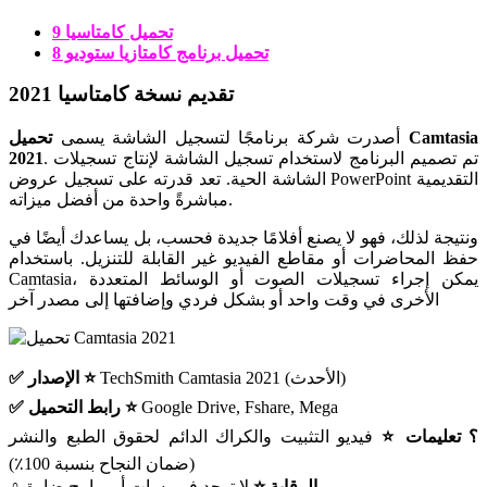
تحميل كامتاسيا 9
تحميل برنامج كامتازيا ستوديو 8
تقديم نسخة كامتاسيا 2021
أصدرت شركة برنامجًا لتسجيل الشاشة يسمى
تحميل Camtasia
. تم تصميم البرنامج لاستخدام تسجيل الشاشة لإنتاج تسجيلات
2021
الشاشة الحية. تعد قدرته على تسجيل عروض PowerPoint التقديمية
مباشرةً واحدة من أفضل ميزاته.
ونتيجة لذلك، فهو لا يصنع أفلامًا جديدة فحسب، بل يساعدك أيضًا في
حفظ المحاضرات أو مقاطع الفيديو غير القابلة للتنزيل. باستخدام
Camtasia، يمكن إجراء تسجيلات الصوت أو الوسائط المتعددة
الأخرى في وقت واحد أو بشكل فردي وإضافتها إلى مصدر آخر
TechSmith Camtasia 2021 (الأحدث)
✅ الإصدار ⭐
Google Drive, Fshare, Mega
✅ رابط التحميل ⭐
؟ تعليمات ⭐
فيديو التثبيت والكراك الدائم لحقوق الطبع والنشر
(ضمان النجاح بنسبة 100٪)
لا توجد فيروسات أو برامج ضارة.
‍♀️ الرقابة ⭐