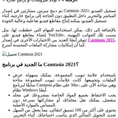
تم دمج ميزتين ممتازتين في إصدار Camtasia 2021: تسجيل الفيديو
المباشر والتحرير داخل التطبيق دون الحاجة إلى برامج خارجية. أثناء
تسجيل الفيديو، يمكنه إنتاج مقاطع فيديو تفاعلية وعالية الجودة.
بالإضافة إلى ذلك، يمكن استخدامه للمهام التي خططت لها، مثل
إنشاء مقاطع فيديو على YouTube، بسبب تلك الجوانب المهنية.
،
Camtasia 2021
تتوفر أيضًا العديد من الاختيارات الأخرى في إصدار
كما أن إمكانيات مشاركة الملفات المحسنة أسرع.
ما الجديد في برنامج Camtasia 2021؟
باستخدام علامة تبويب المجموعة، يمكنك بسهولة عرض
الملفات وتجميعها. كانت علامات تبويب المجموعة متاحة
سابقًا لبرنامج Camtasia على نظام Mac، وهي متاحة الآن على
نظام Windows أيضًا.
يجب الاحتفاظ بجميع المواد الخاصة بمشروعك في مجلد
منفصل. يمكنك نقل مجلداتك أو مشاركتها بسرعة دون
المساس بالموارد الأصلية.
يحتوي على أكثر من 100 تنسيق انتقالي، مما يجعل من السهل
تحديد التحويل المثالي الذي يناسب احتياجاتك. أثناء التحرير،