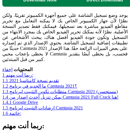
يوجد وضع تسجيل الشاشة على جميع أجهزة الكمبيوتر تقريبًا. ولكن
نظرًا لأن جهاز الكمبيوتر الخاص بك لا يمكنه التعامل مع تحرير
مقاطع الفيديو مباشرة بعد تسجيلها، فيمكنك فقط تصدير النسخة
الأصلية. نظرًا لأنه يمكنك تحرير الفيديو الخاص بك بمجرد الانتهاء من
التسجيل وتكون جودة الفيديو أفضل هناك، يبحث الأشخاص عن
تطبيقات إضافية لتسجيل الشاشة. يحتوي الإصدار الذي تم إصداره
حديثًا من Camtasia 2021 على بعض الميزات الرائعة حقًا. هذا الإصدار
لا يحظى بإعجاب محبي Camtasia فحسب، بل يحظى أيضًا بتقدير
كبير من قبل المبتدئين.
المحتويات
إخفاء
ربما أنت مهتم:
1
تقديم نسخة كامتاسيا 2021
1.1
ما الجديد في برنامج Camtasia 2021؟
1.2
متطلبات تكوين التثبيت لبرنامج Camtasia 2021 (مستحسن)
1.3
يمكن تنزيل أحدث إصدار من Camtasia 2021 Full Crack هنا!
1.4
1.4.1
Google Drive
إرشادات التثبيت لبرنامج Camtasia 2021
1.5
خاتمة:
1.6
ربما أنت مهتم: