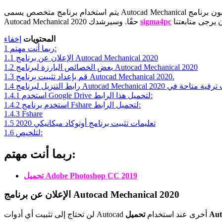
يتم استخدام برنامج متخصص يسمى Autocad Mechanical في الصناعة الميكانيكية لإنتاج منتجات تصميم عالية الجودة. نظرًا لأنه يحتوي على العديد من الميزات والوظائف القوية، فإن المستهلكين يحبون برنامج
sigma4pc
Autocad Mechanical 2020 حقًا. وسيرشدك
المحتويات
إخفاء
ربما أنت مهتم:
1
الإعلان عن برنامج Autocad Mechanical 2020
1.1
بعض الخصائص البارزة لبرنامج Autocad Mechanical 2020
1.2
قم بإعداد تثبيت برنامج Autocad Mechanical 2020.
1.3
Autocad Mechanical 202 مع أحدث ترقية متاحة في
1.4
استخدم Google Drive لتحميل هذا الرابط:
1.4.1
استخدم برنامج Fshare لتحميل الرابط:
1.4.2
1.4.3
Fshare
تعليمات تثبيت برنامج أوتوكاد ميكانيكي 2020
1.5
لتلخيص:
1.6
ربما أنت مهتم:
تحميل Adobe Photoshop CC 2019
الإعلان عن برنامج Autocad Mechanical 2020
Auto
لن تحتاج إلى تثبيت أي أدوات Autocad أخرى عند استخدام