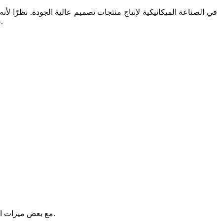
خلال عملية التنزيل والتثبيت السريع لهذا البرنامج في المنشور أدناه. الآن يرجى متابعتنا.
لأنه يدمج Autocad مع بعض ميزات الهندسة الميكانيكية المحددة.