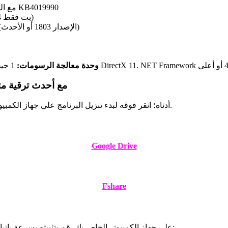
Microsoft Windows 7 SP1 (64 بت فقط) مع التحديث KB4019990
تحديث KB2919355 لنظام التشغيل Microsoft Windows 8.1 (64 بت فقط)
الإصدار 64 بت فقط من نظام التشغيل Microsoft Windows 10 (الإصدار 1803 أو الأحدث)
وحدة معالجة الرسومات:
رابط التنزيل لبرنامج Autocad Mechanical 2020 م
يتوفر رابط تنزيل برنامج Autocad Mechanical 2020 أدناه؛ انقر فوقه لبدء تنزيل البرنامج على جهاز الكمبيوتر الخاص بك الآن.
Google Drive
Fshare
بمجرد تنزيل برنامج Autocad Mechanical 2020 على جهاز الكمبيوتر الخاص بك، قم بتثبيته بسرعة باتباع تعليمات الفيديو أدناه: