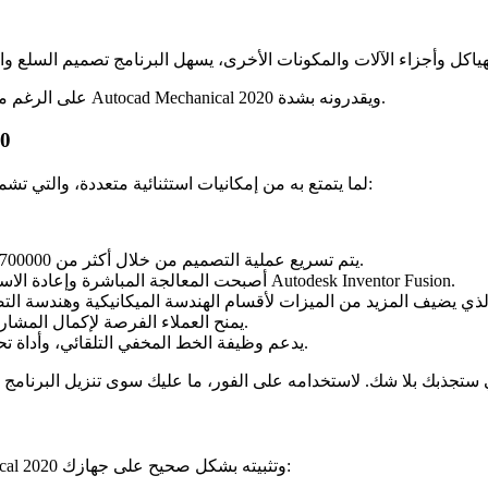
على الرغم من وجود إصدار أفضل، إلا أن العديد من الأفراد ما زالوا يختارون برنامج Autocad Mechanical 2020 ويقدرونه بشدة.
بعض
يستخدم العديد من الأفراد برنامج Autocad Mechanical 2020 لما يتمتع به من إمكانيات استثنائية متعددة، والتي تشمل ما يلي:
يتم تسريع عملية التصميم من خلال أكثر من 700000 من الأجزاء الميكانيكية والمكونات وأجهزة الكمبيوتر والمولدات.
أصبحت المعالجة المباشرة وإعادة الاستخدام الذكي للعديد من أنواع الملفات ثلاثية الأبعاد ممكنة بفضل Autodesk Inventor Fusion.
يمنح العملاء الفرصة لإكمال المشاريع بشكل أسرع، مما يقلل من تكاليف المشروع ويعزز الإيرادات.
يدعم وظيفة الخط المخفي التلقائي، وأداة تحديد أبعاد الطاقة، وإدارة الطبقة الذكية، وأداة تحديد أبعاد الطاقة.
يجب استيفاء الشروط التالية حتى يتم تنزيل برنامج Autocad Mechanical 2020 وتثبيته بشكل صحيح على جهازك: