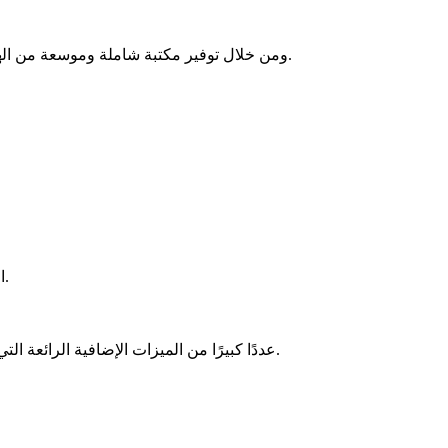
ومن خلال توفير مكتبة شاملة وموسعة من الهياكل وأجزاء الآلات والمكونات الأخرى، يسهل البرنامج تصميم السلع والأنظمة الميكانيكية ويساعد المصممين على توفير قدر كبير من الوقت.
ملحق قوي لبرنامج التصميم والصياغة التقليدي AutoCAD الذي يضيف المزيد من الميزات لأقسام الهندسة الميكانيكية وهندسة التصنيع.
عددًا كبيرًا من الميزات الإضافية الرائعة التي ستجذبك بلا شك. لاستخدامه على الفور، ما عليك سوى تنزيل البرنامج على جهازك.