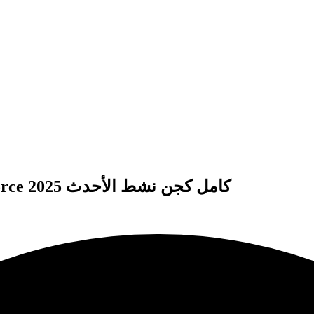
تحميل Autocad Mechanical 2020 كراك اXforce كامل كجن نشط الأحدث 2025