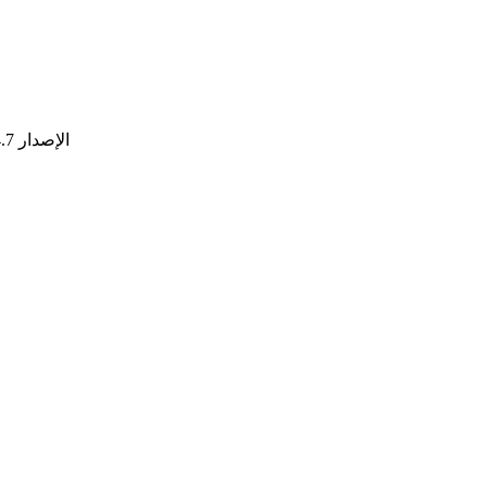
1 جيجابايت مع عرض نطاق ترددي يبلغ 29 جيجابايت/ثانية وتوافق مع DirectX 11. NET Framework الإصدار 4.7 أو أعلى