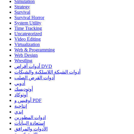
Simulation
Strategy
Survival
Survival Horror
System Utility
Time Tracking
Uncategorized
Video Editing
Virtualization
Web & Programming
Web Design
Wrestling
أدوات أقراص DVD
أدوات الشبكة اللاسلكية والشبكات
أدوات القرص الصلب
أدوبي
أوتوديسك
أوتوكاد
أوفيس و PDF
إنتاجية
إندي
ادوات المطورين
استعادة البيانات
الأدوات والمرافق