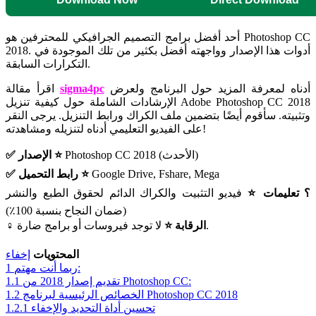
أحد أفضل برامج التصميم الجرافيكي للمحترفين هو Photoshop CC
2018. أدوات هذا الإصدار وواجهته أفضل بكثير من تلك الموجودة في
التكرارات السابقة.
أدناه لمعرفة المزيد حول البرنامج ولعرض
sigma4pc
اقرأ مقالة
الإرشادات الشاملة حول كيفية تنزيل Adobe Photoshop CC 2018
وتثبيته. سأقوم أيضًا بتضمين ملف الكراك ورابط التنزيل. يرجى النقر
على الفيديو التعليمي أدناه لتنزيله ومشاهدته!
Photoshop CC 2018 (الأحدث)
✅ الإصدار ⭐
Google Drive, Fshare, Mega
✅ رابط التحميل ⭐
؟ تعليمات ⭐
فيديو التثبيت والكراك الدائم لحقوق الطبع والنشر
(ضمان النجاح بنسبة 100٪)
لا توجد فيروسات أو برامج ضارة.
‍♀️ الرقابة ⭐
المحتويات
إخفاء
ربما أنت مهتم:
1
تقديم إصدار 2018 من Photoshop CC:
1.1
الخصائص الرئيسية لبرنامج Photoshop CC 2018
1.2
تحسين أداة التحديد والإخفاء
1.2.1