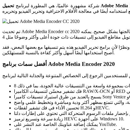
Adobe Media Enc
شركة مشهورة عالميًا، هي المطورة لبرنامج
تم تحديث Adobe Media Encoder cc 2020 بأدوات أكثر عملية وملاءمة من الإصدارات السابقة، وهو إصدار جديد قوي من البرنامج. هذه أداة تتيح للمستخدمين تحرير مقاطع الفيديو ومعالجتها بشكل صحيح. يمكنه
 الفهم. ونظرًا لأن برامج تحرير الفيديو هذه يتم تنسيقها مع بعضها البعض، فقد
أصبح استخدامها أيضًا أسهل وأكثر كفاءة بالنسبة للمستهلكين.
أفضل سمات برنامج Adobe Media Encoder 2020
C.
تحسين الأداء في فك تشفير لقطات H.264 وHEVC.
زيادة سرعة وتسريع ترميز HEVC على أجهزة Windows 10.
يمكنك إضافة عناوينك الخاصة عند النشر على YouTube.