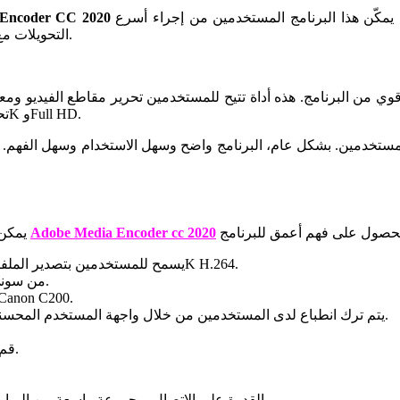
وهذا البرنامج متشابهان، إلا أن هذا البرنامج يوفر وظائف أكثر تقدمًا. يمكّن هذا البرنامج المستخدمين من إجراء أسرع
تحميل oder CC 2020
التحويلات مع استخدامه أيضًا في معالجة الأفلام الاحترافية وتحرير الفيديو وتحريره.
تحويل مقاطع الفيديو إلى تنسيقات ذات جودة أعلى وأكثر وضوحًا مثل 4K وFull HD.
ج الموسيقى من عناصر المستخدمين. بشكل عام، البرنامج واضح وسهل الاستخدام وسهل
Adobe Media Encoder cc 2020
يمكن للمستخدمين الرجوع إلى الخصائص المتنوعة والجذابة التالية لبرنامج
يسمح للمستخدمين بتصدير الملفات بمجموعة واسعة من التنسيقات عالية الجودة، بما في ذلك 8K H.264.
فك تشفير محسّن لتنسيقات الكاميرا RAW/X-OCN أو RED من سوني.
يسمح بالعديد من طرق استيراد تنسيقات كاميرا Sony Venice وanon C200
يتم ترك انطباع لدى المستخدمين من خلال واجهة المستخدم المحسنة، والتي تتمتع بمظهر أكثر ودية ومباشرة وتخطيط علمي واضح.
قم بإحضار ملفات الرسوم المتحركة التي تحتوي على إطارات دلتا.
القدرة على الاتصال بمجموعة واسعة من البرامج الأخرى، بما في ذلك الإنترنت وفيسبوك ويوتيوب وما إلى ذلك.