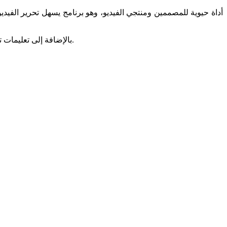
معلومات شاملة عن Adobe Media Encoder CC 2020 بالإضافة إلى تعليمات تثبيت البرنامج وتكسيره بشكل دائم في المنشور التالي.