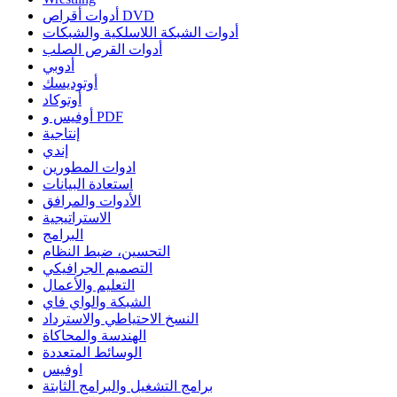
أدوات أقراص DVD
أدوات الشبكة اللاسلكية والشبكات
أدوات القرص الصلب
أدوبي
أوتوديسك
أوتوكاد
أوفيس و PDF
إنتاجية
إندي
ادوات المطورين
استعادة البيانات
الأدوات والمرافق
الاستراتيجية
البرامج
التحسين، ضبط النظام
التصميم الجرافيكي
التعليم والأعمال
الشبكة والواي فاي
النسخ الاحتياطي والاسترداد
الهندسة والمحاكاة
الوسائط المتعددة
اوفيس
برامج التشغيل والبرامج الثابتة