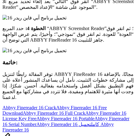
انقر فوق “التالي” بعد إلغاء تحديد مربع “ABBYY Screenshot
3:
Reader” الموجود على شاشة “الإعداد المخصص”.
الخطوة 4:
حدد المربع “ABBYY Screenshot Reader”؛ ثم انقر فوق
“العودة” للعودة. ثم انقر فوق “نموذجي”؛ وأخيرًا، يتم عرض الواجهة
التي توضح أن ABBYY FineReader 16 جاهز للتثبيت.
خاتمة:
توفر المقالة رابطًا لتنزيل ABBYY FineReader 16 مجانًا، بالإضافة
إلى مشاركة خطوات التثبيت. نأمل أن يساعدك المنشور أعلاه على
فهم التطبيق بشكل أفضل واستخدامه بفعالية. أحسن. شكرًا. إذا
وجدت أنها مثيرة للاهتمام ومفيدة، فلا تتردد في مشاركتها مع الجميع
لدعمنا.
Tags:
Abbyy Finereader 16 Crack
Abbyy Finereader 16 Free
Download
Abbyy Finereader 16 Full Crack
Abbyy Finereader 16
License Key Free
Abbyy Finereader 16 Portable
Abbyy Finereader
Abbyy Finereader 16 كامل
تحميل Abbyy
16 Serial Number
Finereader 16