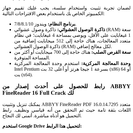
لضمان تجربة تثبيت واستخدام سلسة، يجب عليك تقييم جهاز
الكمبيوتر الخاص بك باستخدام بعض الاقتراحات التالية:
ويندوز 7/8/8.1/10.
برنامج النظام:
ذاكرة الوصول العشوائي:
ذاكرة وصول عشوائي (RAM) سعة
1 غيغابايت على الأقل، ويوصى بمساحة 4 غيغابايت؛ في نظام
متعدد المعالجات، هناك حاجة إلى 512 ميجابايت إضافية من
ذاكرة الوصول العشوائي (RAM) لكل معالج إضافي.
سعة القرص الصلب:
هناك حاجة إلى 700 ميجابايت أو أكثر من
المساحة المتوفرة.
وحدة المعالجة المركزية:
استخدم وحدة المعالجة المركزية
Intel Pentium بسرعة 1 جيجا هرتز أو أعلى 32 بت (x86) أو 64
بت (x64).
رابط للحصول على أحدث إصدار من ABBYY
FineReader 16 Full Crack لك
يمكنك تنزيل وتثبيت ABBYY FineReader PDF 16.0.14.7295 متعدد
اللغات بثقة تامة حيث تم التحقق من أنه قياسي ونظيف. رابط
التحميل هو أدناه مباشرة. أتمنى لك النجاح.
استخدم Google Drive لتحميل هذا الرابط: