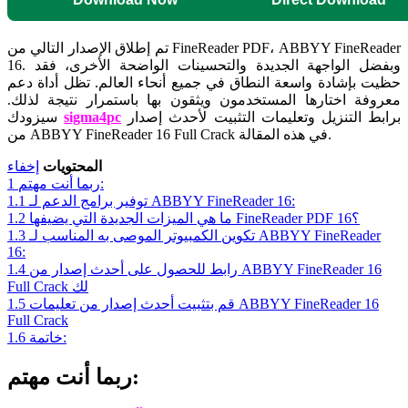
تم إطلاق الإصدار التالي من FineReader PDF، ABBYY FineReader
16. وبفضل الواجهة الجديدة والتحسينات الواضحة الأخرى، فقد
حظيت بإشادة واسعة النطاق في جميع أنحاء العالم. تظل أداة دعم
معروفة اختارها المستخدمون ويثقون بها باستمرار نتيجة لذلك.
برابط التنزيل وتعليمات التثبيت لأحدث إصدار
sigma4pc
سيزودك
من ABBYY FineReader 16 Full Crack في هذه المقالة.
المحتويات
إخفاء
ربما أنت مهتم:
1
توفير برامج الدعم لـ ABBYY FineReader 16:
1.1
ما هي الميزات الجديدة التي يضيفها FineReader PDF 16؟
1.2
تكوين الكمبيوتر الموصى به المناسب لـ ABBYY FineReader
1.3
16:
رابط للحصول على أحدث إصدار من ABBYY FineReader 16
1.4
Full Crack لك
قم بتثبيت أحدث إصدار من تعليمات ABBYY FineReader 16
1.5
Full Crack
خاتمة:
1.6
ربما أنت مهتم: