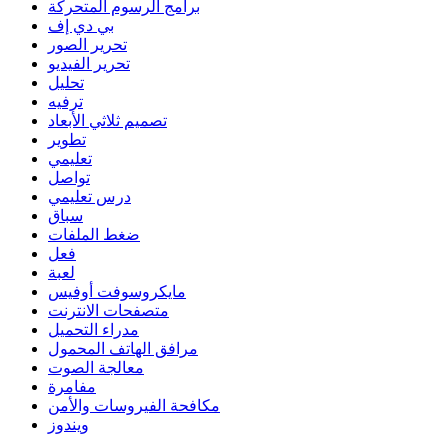
برامج الرسوم المتحركة
بي دي إف
تحرير الصور
تحرير الفيديو
تحليل
ترفيه
تصميم ثلاثي الأبعاد
تطوير
تعليمي
تواصل
درس تعليمي
سباق
ضغط الملفات
فعل
لعبة
مايكروسوفت أوفيس
متصفحات الانترنت
مدراء التحميل
مرافق الهاتف المحمول
معالجة الصوت
مفامرة
مكافحة الفيروسات والأمن
ويندوز