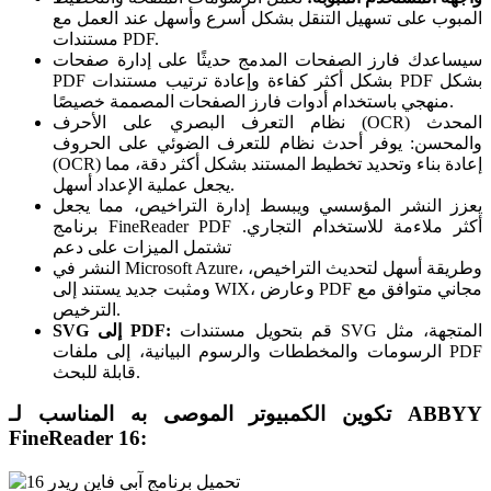
المبوب على تسهيل التنقل بشكل أسرع وأسهل عند العمل مع
مستندات PDF.
سيساعدك فارز الصفحات المدمج حديثًا على إدارة صفحات
PDF بشكل أكثر كفاءة وإعادة ترتيب مستندات PDF بشكل
منهجي باستخدام أدوات فارز الصفحات المصممة خصيصًا.
نظام التعرف البصري على الأحرف (OCR) المحدث
والمحسن: يوفر أحدث نظام للتعرف الضوئي على الحروف
(OCR) إعادة بناء وتحديد تخطيط المستند بشكل أكثر دقة، مما
يجعل عملية الإعداد أسهل.
يعزز النشر المؤسسي ويبسط إدارة التراخيص، مما يجعل
برنامج FineReader PDF أكثر ملاءمة للاستخدام التجاري.
تشتمل الميزات على دعم
النشر في Microsoft Azure، وطريقة أسهل لتحديث التراخيص،
ومثبت جديد يستند إلى WIX، وعارض PDF مجاني متوافق مع
الترخيص.
قم بتحويل مستندات SVG المتجهة، مثل
SVG إلى PDF:
الرسومات والمخططات والرسوم البيانية، إلى ملفات PDF
قابلة للبحث.
تكوين الكمبيوتر الموصى به المناسب لـ ABBYY
FineReader 16: