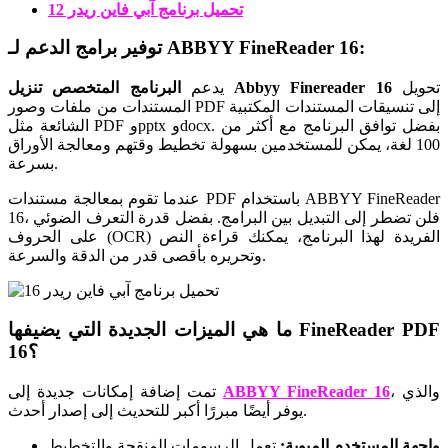
تحميل برنامج آبي فاين ريدر 12
توفير برامج الدعم لـ ABBYY FineReader 16:
تحويل
البرنامج المتخصص تنزيل Abbyy Finereader 16
يدعم
المستندات من ملفات وصور PDF إلى تنسيقات المستندات المكتبية
الشائعة مثل PDF وpptx وdocx. بفضل توافق البرنامج مع أكثر من
100 لغة، يمكن للمستخدمين بسهولة تخطيط وقتهم ومعالجة الأوراق
بسرعة.
عندما تقوم بمعالجة مستندات PDF باستخدام ABBYY FineReader
16، فلن تضطر إلى التبديل بين البرامج. بفضل قدرة التعرف الضوئي
على الحروف (OCR) الفريدة لهذا البرنامج، يمكنك قراءة النص
وتحريره بأقصى قدر من الدقة والسرعة.
ما هي الميزات الجديدة التي يضيفها FineReader PDF
16؟
، والذي
ABBYY FineReader 16
تمت إضافة إمكانات جديدة إلى
يوفر أيضًا مبررًا أكبر للتحديث إلى إصدار أحدث.
واجهة المستخدم المبوبة:
تعمل الرسومات المنقحة والتخطيط