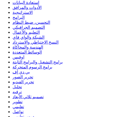
استعادة البيانات
الأدوات والمرافق
الاستراتيجية
البرامج
التحسين، ضبط النظام
التصميم الجرافيكي
التعليم والأعمال
الشبكة والواي فاي
النسخ الاحتياطي والاسترداد
الهندسة والمحاكاة
الوسائط المتعددة
اوفيس
برامج التشغيل والبرامج الثابتة
برامج الرسوم المتحركة
بي دي إف
تحرير الصور
تحرير الفيديو
تحليل
ترفيه
تصميم ثلاثي الأبعاد
تطوير
تعليمي
تواصل
درس تعليمي