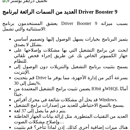
العديد من السمات الرائعة لبرنامج Driver Booster 9
يعشق المستخدمون برنامج Driver Booster 9 بسبب ميزاته
الاستثنائية والتي تشمل:
يتميز البرنامج بخيارات يسهل الوصول إليها وتصميم أساسي
بشكل لا يصدق.
ابحث عن برامج التشغيل التي بها مشكلات وإصلاحها على
جهاز الكمبيوتر الخاص بك عن طريق إجراء فحص تلقائي
للنظام.
يسمح بتثبيت برنامج التشغيل والتنزيلات دون الوصول إلى
الإنترنت.
قم بتحديث Drive بسرعة أكبر من إدارة الأجهزة، مما يوفر ما
يصل إلى 30%.
يضمن تثبيت برامج التشغيل المعتمدة من IObit وWHQL أمانًا
جيدًا.
قد يحل أي مشكلات شائعة في محرك أقراص Windows.
يسمح بالنسخ الاحتياطي للعديد من إصدارات برامج التشغيل.
يتم دعم ما يصل إلى 37 لغة.
العديد من التقنيات المتطورة، مثل إزالة بيانات الجهاز الخاطئة
وإصلاح مشكلات الصوت…
هناك ميزات إضافية أخرى كذلك. إذن لماذا تتأخر؟ قم بتثبيت