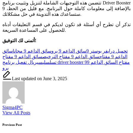
تتضمن هذه التوجيهات الشاملة لتنزيل وتثبيت برنامج Driver Booster
9 بالإضافة إلى معلومات كاملة حول البرنامج. مع قليل من الحظ،
ستساعدك هذه التدوينة في حل مشكلاتك.
تذكر أن تطرح أي أسئلة قد تكون لديكم في قسم التعليقات أدناه
للحصول على المساعدة السريعة.
أتمنى لك التوفيق!
Tags:
تحميل درايفر بوستر 9
سائق الداعم 9 برو
سائق الداعم 9 مجانا
سائق
الداعم 9 مفتاح
سائق الداعم 9 مفتاح الترخيص
سائق الداعم 9 مفتاح
مفتاح السائق الداعم 9
سيريال تفعيل برنامج driver booster 9
تسلسلي
برو
Last updated on June 3, 2025
Sigma4PC
View All Posts
Post
Previous Post