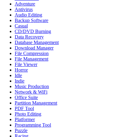
Adventure
Antivirus
Audio Editing
Backup Software
Casual
CD/DVD Burning
Data Recovery
Database Management
Download Manager
File Compression
File Management
File Viewer
Horror
Idle
Indie
Music Production
Network & WiFi
Office Suite
Partition Management
PDF Tool
Photo Editing
Platformer
Programming Tool
Puzzle
Racing