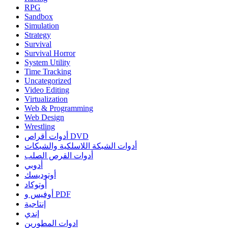
RPG
Sandbox
Simulation
Strategy
Survival
Survival Horror
System Utility
Time Tracking
Uncategorized
Video Editing
Virtualization
Web & Programming
Web Design
Wrestling
أدوات أقراص DVD
أدوات الشبكة اللاسلكية والشبكات
أدوات القرص الصلب
أدوبي
أوتوديسك
أوتوكاد
أوفيس و PDF
إنتاجية
إندي
ادوات المطورين