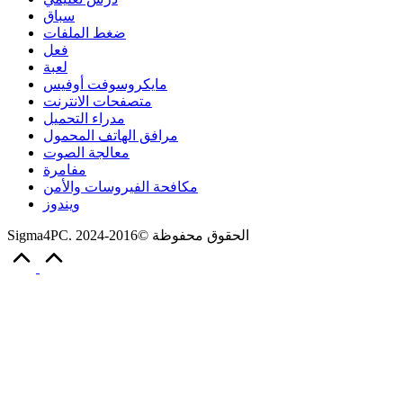
سباق
ضغط الملفات
فعل
لعبة
مايكروسوفت أوفيس
متصفحات الانترنت
مدراء التحميل
مرافق الهاتف المحمول
معالجة الصوت
مفامرة
مكافحة الفيروسات والأمن
ويندوز
Sigma4PC. الحقوق محفوظة ©2016-2024
Scroll
to
Top