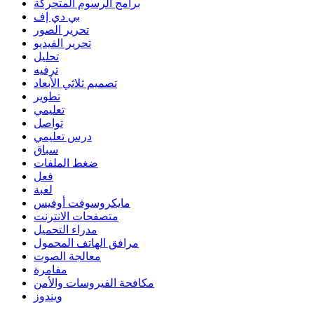
برامج الرسوم المتحركة
بي دي إف
تحرير الصور
تحرير الفيديو
تحليل
ترفيه
تصميم ثلاثي الأبعاد
تطوير
تعليمي
تواصل
درس تعليمي
سباق
ضغط الملفات
فعل
لعبة
مايكروسوفت أوفيس
متصفحات الانترنت
مدراء التحميل
مرافق الهاتف المحمول
معالجة الصوت
مفامرة
مكافحة الفيروسات والأمن
ويندوز