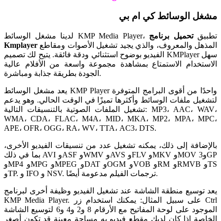
مشغل الوسائط كي ام بي
لدينا مشغل الوسائط KMP Media Player، تطبيق
تحميل برنامج
المذهل والمعروف، والذي يجيد تشغيل الأصوات ومقاطع
Kmplayer
الفيديو بوضوح استثنائي ودقة فائقة. يتيح لك تصميم KMPlayer سهل
الاستخدام الاستمتاع بمشاهدة مجموعة واسعة من الأفلام عالية
الجودة بطريقة جذابة ومباشرة.
يعد مشغل الوسائط KMP Player واحدًا من أقوى البرامج المتوفرة
لتشغيل ملفات الوسائط وأكثرها تميزًا في الوقت الحالي. وهو يدعم
تشغيل الملفات الصوتية بالتنسيقات التالية: MP3، AAC، WAV،
WMA، CDA، FLAC، M4A، MID، MKA، MP2، MPA، MPC،
APE، OFR، OGG، RA، WV، TTA، AC3، DTS.
بالإضافة إلى ذلك، يمكنه تشغيل عدد من تنسيقات الفيديو الأخرى،
بما في ذلك AVI وASF وWMV وAVS وFLV وMKV وMOV و3GP
وMP4 وMPG وMPEG وDAT وOGM وVOB وRM وRMVB وTS
وTP. و IFO و NSV. ترجمات الفيلم مدعومة أيضًا.
يعد توسيع منطقة الشاشة عند تشغيل الفيديو وظيفة أخرى لبرنامج
KMP Media Player. على سبيل المثال: يمكنك استخدام زر Ctrl
الموجود على لوحة المفاتيح مع الأرقام 8 و2 و4 و6 لتوسيع الشاشة
الخاصة إذا كان لديك مقطع فيديو به مساحة معينة قد تكون أصغر