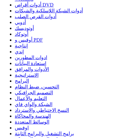
أدوات أقراص DVD
أدوات الشبكة اللاسلكية والشبكات
أدوات القرص الصلب
أدوبي
أوتوديسك
أوتوكاد
أوفيس و PDF
إنتاجية
إندي
ادوات المطورين
استعادة البيانات
الأدوات والمرافق
الاستراتيجية
البرامج
التحسين، ضبط النظام
التصميم الجرافيكي
التعليم والأعمال
الشبكة والواي فاي
النسخ الاحتياطي والاسترداد
الهندسة والمحاكاة
الوسائط المتعددة
اوفيس
برامج التشغيل والبرامج الثابتة