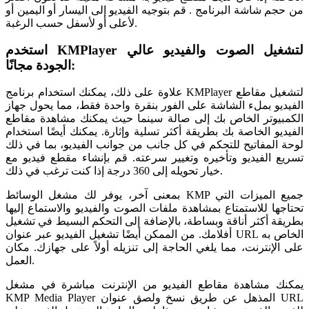
من حجم شاشة البرنامج . قم بتوجيه الفيديو إلى اليسار أو اليمين أو
لأعلى أو لأسفل حسب الرغبة.
استخدم KMPlayer لتشغيل الصوت والفيديو عالي
الجودة مجانًا:
علاوة على ذلك، يمكنك استخدام برنامج KMPlayer لتشغيل مقاطع
الفيديو بملء الشاشة على الفور بنقرة واحدة فقط، مما يحول جهاز
الكمبيوتر الخاص بك إلى صالة سينما حيث يمكنك مشاهدة مقاطع
الفيديو الخاصة بك بطريقة أكثر تسلية وإثارة. يمكنك أيضًا استخدام
لوحة المفاتيح للتحكم في كل جانب من جوانب الفيديو، بما في ذلك
تسريع الفيديو وتأخيره وتغيير سرعته. قم بإنشاء مقطع فيديو مع
خيار تحويله إلى 360 درجة إذا كنت ترغب في ذلك.
بمعنى آخر، يوفر لك مشغل الوسائط KMP جميع الميزات التي
تحتاجها للاستمتاع بمشاهدة ملفات الصوت والفيديو والاستماع إليها
بطريقة أكثر أناقة وبساطة، بالإضافة إلى التحكم البسيط في تشغيل
أفلامك. من الممكن أيضًا تشغيل الفيديو عبر عنوان URL الخاص به
على الإنترنت، مما يلغي الحاجة إلى تنزيله أولاً على جهازك. مكان
العمل.
يمكنك مشاهدة مقاطع الفيديو من الإنترنت مباشرة في مشغل
KMP Media Player المذهل عن طريق نسخ ولصق عنوان URL