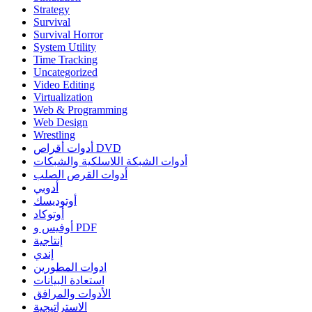
Strategy
Survival
Survival Horror
System Utility
Time Tracking
Uncategorized
Video Editing
Virtualization
Web & Programming
Web Design
Wrestling
أدوات أقراص DVD
أدوات الشبكة اللاسلكية والشبكات
أدوات القرص الصلب
أدوبي
أوتوديسك
أوتوكاد
أوفيس و PDF
إنتاجية
إندي
ادوات المطورين
استعادة البيانات
الأدوات والمرافق
الاستراتيجية