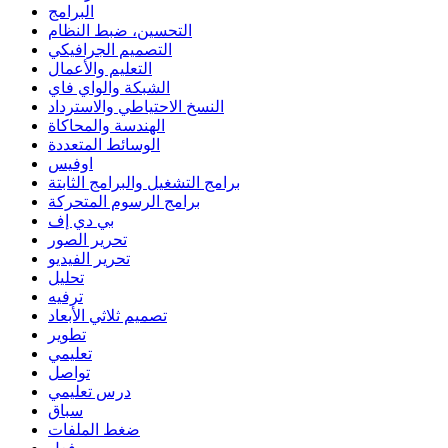
البرامج
التحسين، ضبط النظام
التصميم الجرافيكي
التعليم والأعمال
الشبكة والواي فاي
النسخ الاحتياطي والاسترداد
الهندسة والمحاكاة
الوسائط المتعددة
اوفيس
برامج التشغيل والبرامج الثابتة
برامج الرسوم المتحركة
بي دي إف
تحرير الصور
تحرير الفيديو
تحليل
ترفيه
تصميم ثلاثي الأبعاد
تطوير
تعليمي
تواصل
درس تعليمي
سباق
ضغط الملفات