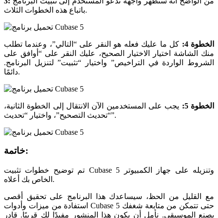
من الواضح أنه ستظهر واجهة تدعو المستخدم إلى تثبيت البرنامج
3:
باتباع هذه الخطوات الثلاث.
الخطوة 4:
كل ما عليك فعله هو النقر على “التالي”، وعندما تطلب
منك الشاشة اختيار الاختيار الصحيح، عليك النقر على “أوافق على
الشروط الواردة في التراخيص” واختيار “تثبيت” لتنزيل البرنامج.
دائمًا.
الخطوة 5:
يجب على المستخدمين الآن الانتقال إلى الخطوة الثانية،
“تحديث التصحيح”، واختيار “تحديث”.
خاتمة:
تم توضيح خطوات تثبيت Cubase 5 وتنزيله على جهاز الكمبيوتر
الخاص بك أعلاه.
مع القليل من الحظ، سيساعدك هذا البرنامج على تحقيق أقصى
استفادة من ميزات وأدوات Cubase 5 حتى تتمكن من متابعة شغفك
بصنع الموسيقى. نأمل أن يكون هذا المنشور مفيدًا لك قريبًا. قادر