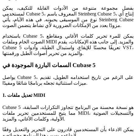
بفضل مجموعة متنوعة من الأدوات القابلة للتكيف، يمكن
لمستخدمي Cubase 5، المعروف باسم Steinberg Cubase 5، إنتاج أي
نوع من الموسيقى يحبونه. في هذه الأيام، يأتي Steinberg Cubase
مزودًا بعدد من الإمكانات الضرورية لأي نشاط يتضمن الصوت.
باستخدام Cubase 5، يمكن للمرء تحرير كلمات الأغاني ومقاطع
الصوت الخام وملفات MIDI والمزيد. إلى جانب هذه الإمكانات، يقدم
Cubase 5 تعريفًا محسنًا للإيقاع، واستبدال الطبلة، وأدوات VST،
والمزيد من تحرير أصوات الطبل ورقمنتها.
السمات البارزة الموجودة في Cubase 5
يواصل Cubase 5، على الرغم من تاريخ استخدامه الطويل، تقديم
ميزات استثنائية تجعله برنامجًا شائعًا ومفيدًا.
1. تعديل ملفات MIDI
Cubase 5 هو نسخة محسنة من البرنامج تتجاوز التكرارات السابقة،
مما يتيح للمستخدمين تحرير ملفات MIDI، والتسجيلات الصوتية
الأولية، وكلمات الأغاني، والمزيد.
يمكن الادعاء بأن المستخدمين قادرون على التحرير والتعديل وفقًا
لإبداعهم بسبب هذا البرنامج وخصائصه.