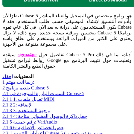
نظرًا لأن Cubase 5 هو برنامج متخصص في التسجيل والغناء المباشر
وأدوات التنسيق لإنشاء الموسيقى حسب طلب المستخدم، فقد لا
يكون المستخدمون على دراية به بعد الآن. في كل عام، تقوم Cubase
بتحسين وترقية نسخة جديدة. ومع ذلك، لا يزال Cubase 5 برنامجًا
يحتوي على الكثير من الميزات الرائعة ويستخدم على نطاق واسع
على مجموعة متنوعة من الأجهزة.
تفاصيل حول Cubase 5 Pro أدناه، بما في ذلك
sigma4pc
سيقدم
روابط لبرامج تشغيل Google وتعليمات حول تثبيت البرنامج مع
حقوق الطبع والنشر الكاملة.
المحتويات
إخفاء
ربما أنت مهتم:
1
تقديم برنامج Cubase 5
2
السمات البارزة الموجودة في Cubase 5
2.1
1. تعديل ملفات MIDI
2.1.1
2: الإضافة
2.1.2
3: واجهة المستخدم
2.1.3
4: جعل ذاكرة الوصول العشوائي متاحة
2.1.4
رقم خمسة: VariAudio
2.1.5
6: بعض الخصائص الإضافية
2.1.6
إعدادات التثبيت لـ Cubase 5 ضرورية (مستحسن)
2.2