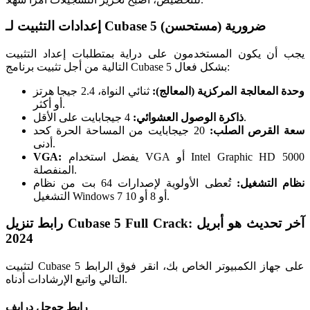
إعدادات التثبيت لـ Cubase 5 ضرورية (مستحسن)
يجب أن يكون المستخدمون على دراية بمتطلبات إعداد التثبيت
التالية من أجل تثبيت برنامج Cubase 5 بشكل فعال:
وحدة المعالجة المركزية (المعالج):
ثنائي النواة، 2.4 جيجا هرتز
أو أكثر.
4 جيجابايت على الأقل.
ذاكرة الوصول العشوائي:
سعة القرص الصلب:
20 جيجابايت من المساحة الحرة كحد
أدنى.
يفضل استخدام VGA أو Intel Graphic HD 5000
VGA:
المنفصلة.
نظام التشغيل:
تُعطى الأولوية لإصدارات 64 بت من نظام
التشغيل Windows 7 أو 8 أو 10.
رابط تنزيل Cubase 5 Full Crack: آخر تحديث هو أبريل
2024
لتثبيت Cubase 5 على جهاز الكمبيوتر الخاص بك، انقر فوق الرابط
التالي واتبع الإرشادات أدناه.
رابط جوجل درايف