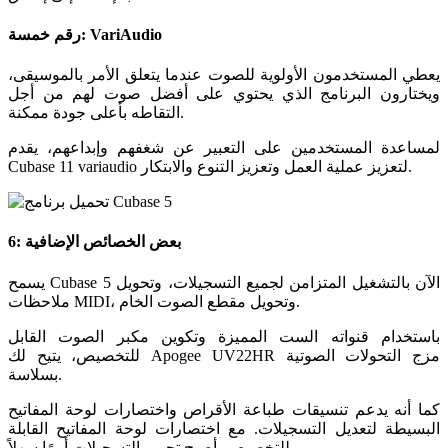
رقم خمسة: VariAudio
يعطي المستخدمون الأولوية للصوت عندما يتعلق الأمر بالموسيقى،
ويختارون البرنامج الذي يحتوي على أفضل صوت لهم من أجل
التقاطه بأعلى جودة ممكنة.
لمساعدة المستخدمين على التعبير عن شغفهم وإبداعهم، يقدم
Cubase 11 variaudio لتعزيز عملية العمل وتعزيز التنوع والابتكار.
6: بعض الخصائص الإضافية
يسمح Cubase 5 الآن بالتشغيل المتزامن لجميع التسجيلات، وتحويل
ملاحظات MIDI، وتحويل مقطع الصوت الخام.
باستخدام قنواته الست المميزة وتكوين مكبر الصوت القابل
للتخصيص، يتيح لك Apogee UV22HR مزج التحولات الصوتية
بسلاسة.
كما أنه يدعم تنسيقات طباعة الأقراص واختصارات لوحة المفاتيح
البسيطة لتعديل التسجيلات. مع اختصارات لوحة المفاتيح القابلة
للتخصيص، أصبح تحرير التسجيلات أمرًا سهلاً.