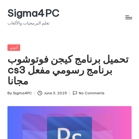
Sigma4PC
Skip
to
تعلم البرمجيات والألعاب
content
Posted
أدوبي
in
تحميل برنامج كيجن فوتوشوب
cs3 برنامج رسومي مفعل
مجانا
By
Sigma4PC
June 3, 2025
No Comments
Posted
by