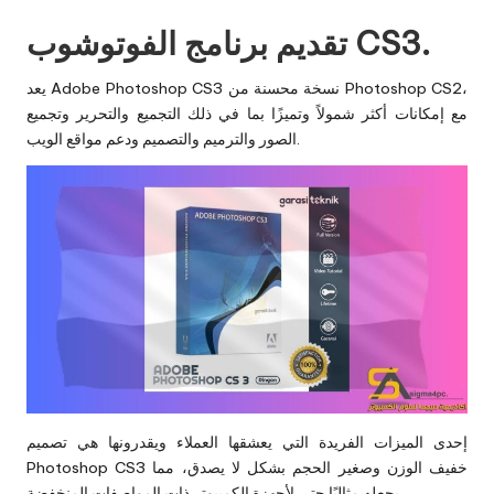
تقديم برنامج الفوتوشوب CS3.
يعد Adobe Photoshop CS3 نسخة محسنة من Photoshop CS2،
مع إمكانات أكثر شمولاً وتميزًا بما في ذلك التجميع والتحرير وتجميع
الصور والترميم والتصميم ودعم مواقع الويب.
إحدى الميزات الفريدة التي يعشقها العملاء ويقدرونها هي تصميم
Photoshop CS3 خفيف الوزن وصغير الحجم بشكل لا يصدق، مما
يجعله مثاليًا حتى لأجهزة الكمبيوتر ذات المواصفات المنخفضة.