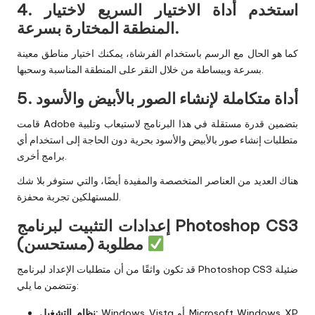
4. استخدم أداة الاختيار السريع لاختيار
المنطقة المختارة بسرعة.
كما هو الحال مع الرسم باستخدام الفرشاة، يمكنك اختيار مناطق معينة
بسرعة وببساطة من خلال النقر على المنطقة المناسبة وسحبها.
5. أداة متكاملة لإنشاء الصور بالأبيض والأسود
قامت Adobe بتضمين قدرة مستقلة في هذا البرنامج لاستيعاب وتلبية
متطلبات إنشاء صور بالأبيض والأسود بحرية دون الحاجة إلى استخدام أي
برامج أخرى.
هناك العديد من العناصر المتخصصة والمفيدة أيضًا، والتي ستوفر بلا شك
للمستهلكين تجربة محفزة.
إعدادات التثبيت لبرنامج Photoshop CS3
مطلوبة (مستحسن)
قد تكون واثقًا من أن متطلبات الإعداد لبرنامج Photoshop CS3 ضئيلة
وتتضمن ما يلي:
Windows Vista أو Microsoft Windows XP
نظام التشغيل: