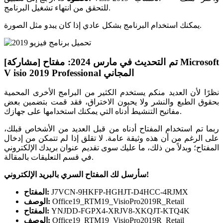
للتحقق من انتهاء تشغيل البرنامج.
يمكنك استخدام البرنامج بشكل عادي إذا كان يبدو مثل الصورة.
[مشاركة] تم التحديث في مارس 2024: مفتاح Microsoft
V isio 2019 Professional المجاني
نظرًا لأن العديد منكم يستخدم الكثير من البرامج الأخرى المحمية
بحقوق الطبع والنشر ولا يحبون الاختراق، فقد قمت بتضمين بعض
مفاتيح التنشيط أدناه التي يمكنك استخدامها على جهازك.
ربما تم استخدام المفتاح أدناه من قبل العديد من الأشخاص قبلك،
على الرغم من أن هذه وثيقة عامة. لا تقلق إذا لم تتمكن من إدخال
المفتاح؛ وبدلاً من ذلك، ما عليك سوى تقديم عنوان بريدك الإلكتروني
في قسم التعليقات بالمقالة.
سأرسل لك المفتاح السري بالبريد الإلكتروني!
J7VCN-9HKFP-HGHJT-D4HCC-4RJMX
المفتاح:
Office19_RTM19_VisioPro2019R_Retail
الوصف:
YNJDD-FGPX4-XRJV8-XKQJT-KTQ4K
المفتاح:
Office19_RTM19_VisioPro2019R_Retail
الوصف: