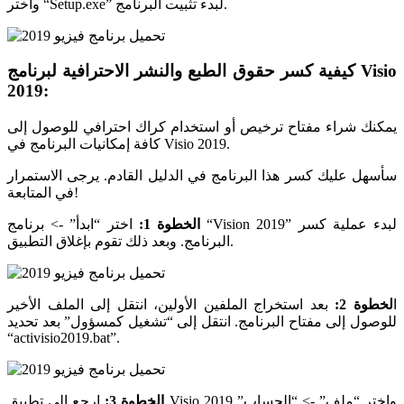
واختر “Setup.exe” لبدء تثبيت البرنامج.
كيفية كسر حقوق الطبع والنشر الاحترافية لبرنامج Visio
2019:
يمكنك شراء مفتاح ترخيص أو استخدام كراك احترافي للوصول إلى
كافة إمكانيات البرنامج في Visio 2019.
سأسهل عليك كسر هذا البرنامج في الدليل القادم. يرجى الاستمرار
في المتابعة!
الخطوة 1:
اختر “ابدأ” -> برنامج “Vision 2019” لبدء عملية كسر
البرنامج. وبعد ذلك تقوم بإغلاق التطبيق.
ا
لخطوة 2:
بعد استخراج الملفين الأولين، انتقل إلى الملف الأخير
للوصول إلى مفتاح البرنامج. انتقل إلى “تشغيل كمسؤول” بعد تحديد
“activisio2019.bat”.
الخطوة 3:
ارجع إلى تطبيق Visio 2019 واختر “ملف” -> “الحساب”