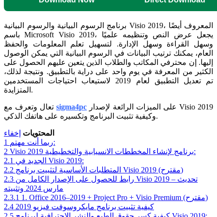
برنامج الرسوم البيانية والرسوم البيانية Visio 2019، المعروف أيضًا
باسم Microsoft Visio 2019، يجعل عرض النص وتنظيمه علميًا
وسهل القراءة وسهل الإدارة. لتسهيل تعلم المعلومات والحفظ
العام، يمكنك ترتيب البيانات في الرسوم البيانية التي يمكن الوصول
إليها. إن محترفي المكاتب والطلاب الذين يتعين عليهم الحصول على
الكثير من المعرفة في يوم واحد على دراية بالتطبيق. ونتيجة لذلك،
تم تعديل التطبيق لعام 2019 لاستيعاب احتياجات المستخدمين
المتزايدة.
على الميزات الرائعة لإصدار Visio 2019
sigma4pc
تعال وتعرف مع
وكيفية تثبيت البرنامج وتكسيره على هاتفك الذكي.
المحتويات
إخفاء
ربما أنت مهتم:
1
Visio 2019 برنامج لإنشاء المخططات الانسيابية والتخطيطية:
2
الجديد في Visio 2019:
2.1
المتطلبات الأساسية لتثبيت برنامج Visio 2019 (مقترح)
2.2
رابط للحصول على الإصدار الكامل من Visio 2019 – تحديث
2.3
مارس 2024 وتثبيته
1. Office 2016–2019 + Project Pro + Visio Premium (مقترح)
2.3.1
كيفية تثبيت برنامج مايكروسوفت فيزيو 2019
2.4
كيفية كسر حقوق الطبع والنشر الاحترافية لبرنامج Visio 2019:
2.5