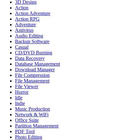
3D Design
Action
Action Adventure
Action RPG
Adventure
Antivirus
Audio Editing
Backup Software
Casual
CD/DVD Burning
Data Recovery
Database Management
Download Manager
File Compression
File Management
File Viewer
Horror
Idle
Indie
Music Production
Network & WiFi
Office Suite
Partition Management
PDF Tool
Photo Editing