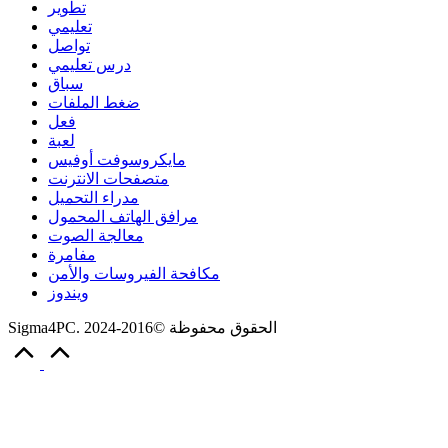
تطوير
تعليمي
تواصل
درس تعليمي
سباق
ضغط الملفات
فعل
لعبة
مايكروسوفت أوفيس
متصفحات الانترنت
مدراء التحميل
مرافق الهاتف المحمول
معالجة الصوت
مفامرة
مكافحة الفيروسات والأمن
ويندوز
Sigma4PC. الحقوق محفوظة ©2016-2024
Scroll
to
Top