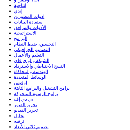
إنتاجية
إندي
ادوات المطورين
استعادة البيانات
الأدوات والمرافق
الاستراتيجية
البرامج
التحسين، ضبط النظام
التصميم الجرافيكي
التعليم والأعمال
الشبكة والواي فاي
النسخ الاحتياطي والاسترداد
الهندسة والمحاكاة
الوسائط المتعددة
اوفيس
برامج التشغيل والبرامج الثابتة
برامج الرسوم المتحركة
بي دي إف
تحرير الصور
تحرير الفيديو
تحليل
ترفيه
تصميم ثلاثي الأبعاد