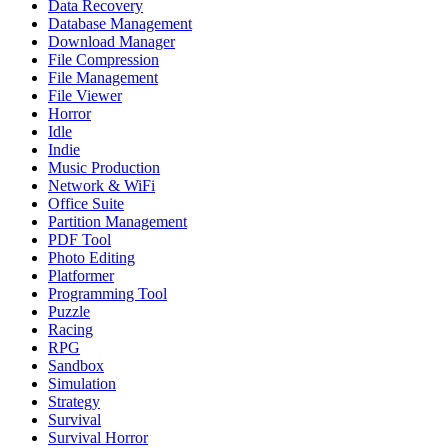
Data Recovery
Database Management
Download Manager
File Compression
File Management
File Viewer
Horror
Idle
Indie
Music Production
Network & WiFi
Office Suite
Partition Management
PDF Tool
Photo Editing
Platformer
Programming Tool
Puzzle
Racing
RPG
Sandbox
Simulation
Strategy
Survival
Survival Horror