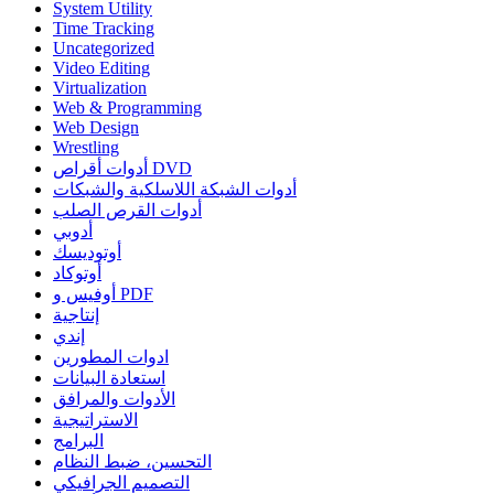
System Utility
Time Tracking
Uncategorized
Video Editing
Virtualization
Web & Programming
Web Design
Wrestling
أدوات أقراص DVD
أدوات الشبكة اللاسلكية والشبكات
أدوات القرص الصلب
أدوبي
أوتوديسك
أوتوكاد
أوفيس و PDF
إنتاجية
إندي
ادوات المطورين
استعادة البيانات
الأدوات والمرافق
الاستراتيجية
البرامج
التحسين، ضبط النظام
التصميم الجرافيكي