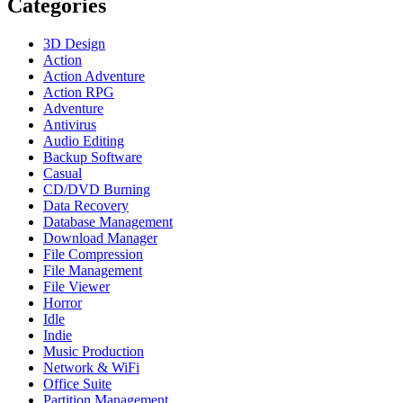
Categories
3D Design
Action
Action Adventure
Action RPG
Adventure
Antivirus
Audio Editing
Backup Software
Casual
CD/DVD Burning
Data Recovery
Database Management
Download Manager
File Compression
File Management
File Viewer
Horror
Idle
Indie
Music Production
Network & WiFi
Office Suite
Partition Management