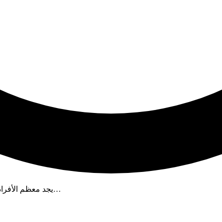
يجد معظم الأفراد أن تطوير الويب مهنة "صعبة"، خاصة أولئك الذين بدأوا للتو. لكن هذه…