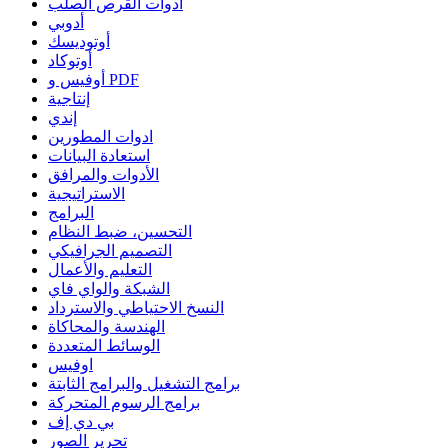
أدوات القرص الصلب
أدوبي
أوتوديسك
أوتوكاد
أوفيس و PDF
إنتاجية
إندي
ادوات المطورين
استعادة البيانات
الأدوات والمرافق
الاستراتيجية
البرامج
التحسين، ضبط النظام
التصميم الجرافيكي
التعليم والأعمال
الشبكة والواي فاي
النسخ الاحتياطي والاسترداد
الهندسة والمحاكاة
الوسائط المتعددة
اوفيس
برامج التشغيل والبرامج الثابتة
برامج الرسوم المتحركة
بي دي إف
تحرير الصور