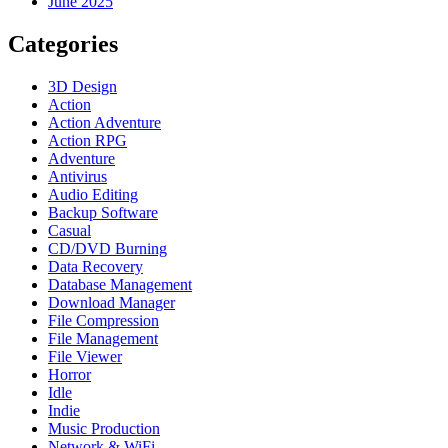
June 2025
Categories
3D Design
Action
Action Adventure
Action RPG
Adventure
Antivirus
Audio Editing
Backup Software
Casual
CD/DVD Burning
Data Recovery
Database Management
Download Manager
File Compression
File Management
File Viewer
Horror
Idle
Indie
Music Production
Network & WiFi