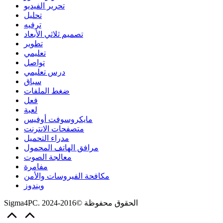
تحرير الفيديو
تحليل
ترفيه
تصميم ثلاثي الأبعاد
تطوير
تعليمي
تواصل
درس تعليمي
سباق
ضغط الملفات
فعل
لعبة
مايكروسوفت أوفيس
متصفحات الانترنت
مدراء التحميل
مرافق الهاتف المحمول
معالجة الصوت
مفامرة
مكافحة الفيروسات والأمن
ويندوز
Sigma4PC. الحقوق محفوظة ©2016-2024
Scroll
to