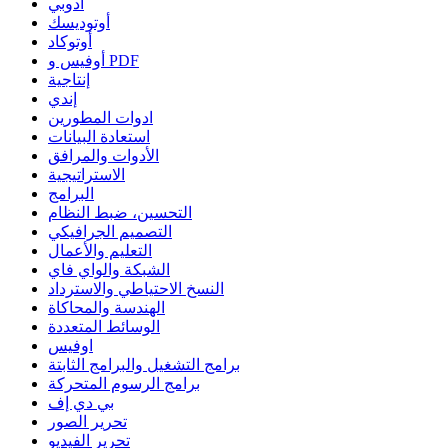
أدوبي
أوتوديسك
أوتوكاد
أوفيس و PDF
إنتاجية
إندي
ادوات المطورين
استعادة البيانات
الأدوات والمرافق
الاستراتيجية
البرامج
التحسين، ضبط النظام
التصميم الجرافيكي
التعليم والأعمال
الشبكة والواي فاي
النسخ الاحتياطي والاسترداد
الهندسة والمحاكاة
الوسائط المتعددة
اوفيس
برامج التشغيل والبرامج الثابتة
برامج الرسوم المتحركة
بي دي إف
تحرير الصور
تحرير الفيديو