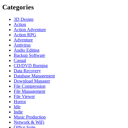
Categories
3D Design
Action
Action Adventure
Action RPG
Adventure
Antivirus
Audio Editing
Backup Software
Casual
CD/DVD Burning
Data Recovery
Database Management
Download Manager
File Compression
File Management
File Viewer
Horror
Idle
Indie
Music Production
Network & WiFi
Office Suite