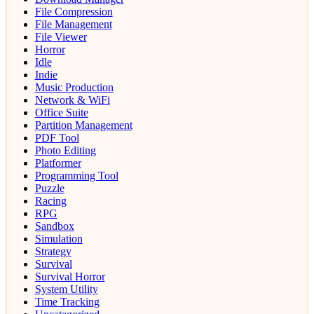
File Compression
File Management
File Viewer
Horror
Idle
Indie
Music Production
Network & WiFi
Office Suite
Partition Management
PDF Tool
Photo Editing
Platformer
Programming Tool
Puzzle
Racing
RPG
Sandbox
Simulation
Strategy
Survival
Survival Horror
System Utility
Time Tracking