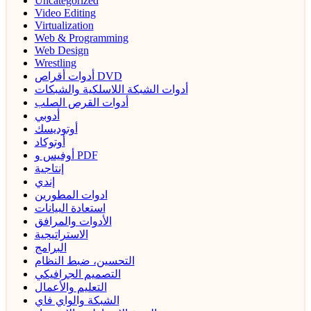
Uncategorized
Video Editing
Virtualization
Web & Programming
Web Design
Wrestling
أدوات أقراص DVD
أدوات الشبكة اللاسلكية والشبكات
أدوات القرص الصلب
أدوبي
أوتوديسك
أوتوكاد
أوفيس و PDF
إنتاجية
إندي
ادوات المطورين
استعادة البيانات
الأدوات والمرافق
الاستراتيجية
البرامج
التحسين، ضبط النظام
التصميم الجرافيكي
التعليم والأعمال
الشبكة والواي فاي