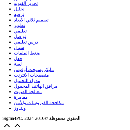
تحرير الفيديو
تحليل
ترفيه
تصميم ثلاثي الأبعاد
تطوير
تعليمي
تواصل
درس تعليمي
سباق
ضغط الملفات
فعل
لعبة
مايكروسوفت أوفيس
متصفحات الانترنت
مدراء التحميل
مرافق الهاتف المحمول
معالجة الصوت
مفامرة
مكافحة الفيروسات والأمن
ويندوز
Sigma4PC. الحقوق محفوظة ©2016-2024
Scroll
to