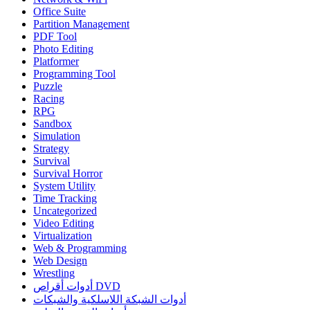
Office Suite
Partition Management
PDF Tool
Photo Editing
Platformer
Programming Tool
Puzzle
Racing
RPG
Sandbox
Simulation
Strategy
Survival
Survival Horror
System Utility
Time Tracking
Uncategorized
Video Editing
Virtualization
Web & Programming
Web Design
Wrestling
أدوات أقراص DVD
أدوات الشبكة اللاسلكية والشبكات