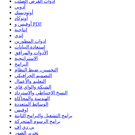
أدوات القرص الصلب
أدوبي
أوتوديسك
أوتوكاد
أوفيس و PDF
إنتاجية
إندي
ادوات المطورين
استعادة البيانات
الأدوات والمرافق
الاستراتيجية
البرامج
التحسين، ضبط النظام
التصميم الجرافيكي
التعليم والأعمال
الشبكة والواي فاي
النسخ الاحتياطي والاسترداد
الهندسة والمحاكاة
الوسائط المتعددة
اوفيس
برامج التشغيل والبرامج الثابتة
برامج الرسوم المتحركة
بي دي إف
تحرير الصور