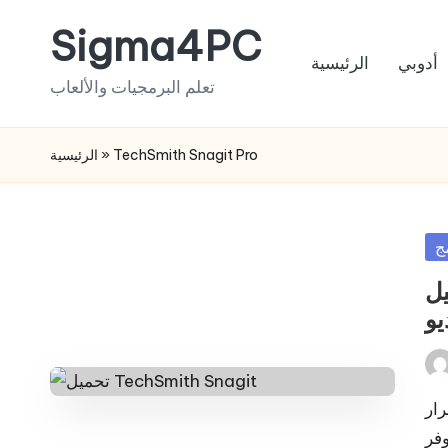
Sigma4PC
Skip
أدوبي
الرئيسية
to
تعلم البرمجيات والألعاب
content
الرئيسية
»
TechSmith Snagit Pro
Po
مج
in
تحميل TechSmi
يو
Pos
by
على غرار Camtasia