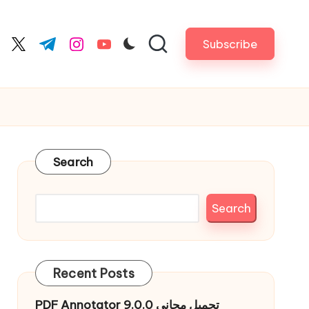
Subscribe
cebook.com
twitter.com
t.me
instagram.com
youtube.com
Search
Search
Recent Posts
PDF Annotator 9.0.0 تحميل مجاني