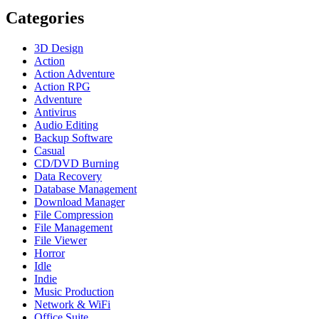
Categories
3D Design
Action
Action Adventure
Action RPG
Adventure
Antivirus
Audio Editing
Backup Software
Casual
CD/DVD Burning
Data Recovery
Database Management
Download Manager
File Compression
File Management
File Viewer
Horror
Idle
Indie
Music Production
Network & WiFi
Office Suite