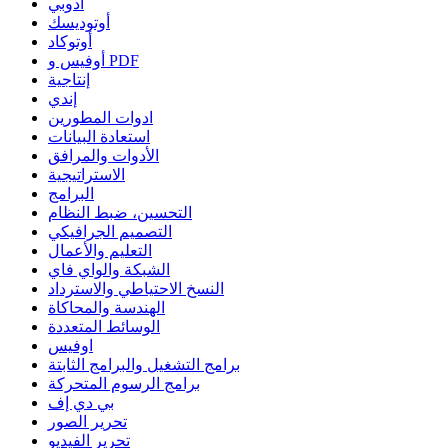
أدوبي
أوتوديسك
أوتوكاد
أوفيس و PDF
إنتاجية
إندي
ادوات المطورين
استعادة البيانات
الأدوات والمرافق
الاستراتيجية
البرامج
التحسين، ضبط النظام
التصميم الجرافيكي
التعليم والأعمال
الشبكة والواي فاي
النسخ الاحتياطي والاسترداد
الهندسة والمحاكاة
الوسائط المتعددة
اوفيس
برامج التشغيل والبرامج الثابتة
برامج الرسوم المتحركة
بي دي إف
تحرير الصور
تحرير الفيديو