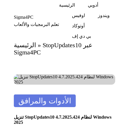
أدوبي
الرئيسية
ويندوز
اوفيس
Sigma4PC
Skip
تعلم البرمجيات والألعاب
to
أوتوكاد
content
بي دي إف
الرئيسية
»
StopUpdates10 عبر
Sigma4PC
Posted
الأدوات والمرافق
in
تنزيل StopUpdates10 4.7.2025.424 لنظام Windows
2025