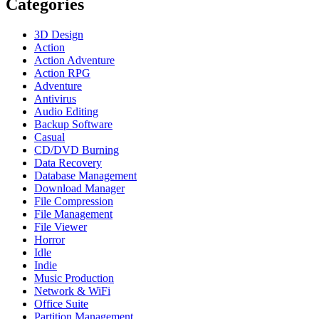
Categories
3D Design
Action
Action Adventure
Action RPG
Adventure
Antivirus
Audio Editing
Backup Software
Casual
CD/DVD Burning
Data Recovery
Database Management
Download Manager
File Compression
File Management
File Viewer
Horror
Idle
Indie
Music Production
Network & WiFi
Office Suite
Partition Management