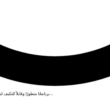
يعد SPSS 27 برنامجًا متطورًا وقابلاً للتكيف لتحليل الإحصاءات والبيانات. ويحتوي هذا الإصدار على عدد…