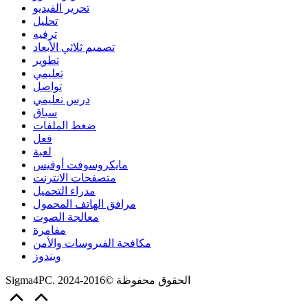
تحرير الفيديو
تحليل
ترفيه
تصميم ثلاثي الأبعاد
تطوير
تعليمي
تواصل
درس تعليمي
سباق
ضغط الملفات
فعل
لعبة
مايكروسوفت أوفيس
متصفحات الانترنت
مدراء التحميل
مرافق الهاتف المحمول
معالجة الصوت
مفامرة
مكافحة الفيروسات والأمن
ويندوز
Sigma4PC. الحقوق محفوظة ©2016-2024
Scroll
to