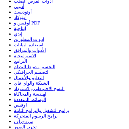
أدوات القرص الصلب
أدوبي
أوتوديسك
أوتوكاد
أوفيس و PDF
إنتاجية
إندي
ادوات المطورين
استعادة البيانات
الأدوات والمرافق
الاستراتيجية
البرامج
التحسين، ضبط النظام
التصميم الجرافيكي
التعليم والأعمال
الشبكة والواي فاي
النسخ الاحتياطي والاسترداد
الهندسة والمحاكاة
الوسائط المتعددة
اوفيس
برامج التشغيل والبرامج الثابتة
برامج الرسوم المتحركة
بي دي إف
تحرير الصور