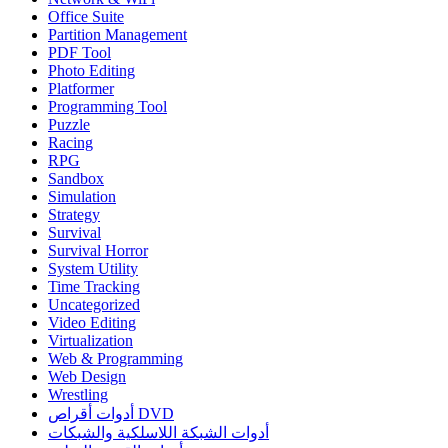
Office Suite
Partition Management
PDF Tool
Photo Editing
Platformer
Programming Tool
Puzzle
Racing
RPG
Sandbox
Simulation
Strategy
Survival
Survival Horror
System Utility
Time Tracking
Uncategorized
Video Editing
Virtualization
Web & Programming
Web Design
Wrestling
أدوات أقراص DVD
أدوات الشبكة اللاسلكية والشبكات