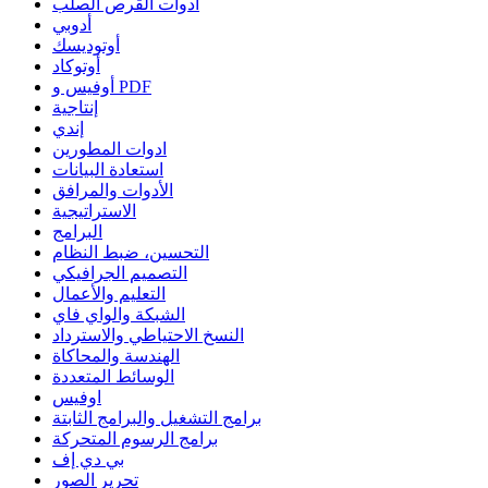
أدوات القرص الصلب
أدوبي
أوتوديسك
أوتوكاد
أوفيس و PDF
إنتاجية
إندي
ادوات المطورين
استعادة البيانات
الأدوات والمرافق
الاستراتيجية
البرامج
التحسين، ضبط النظام
التصميم الجرافيكي
التعليم والأعمال
الشبكة والواي فاي
النسخ الاحتياطي والاسترداد
الهندسة والمحاكاة
الوسائط المتعددة
اوفيس
برامج التشغيل والبرامج الثابتة
برامج الرسوم المتحركة
بي دي إف
تحرير الصور