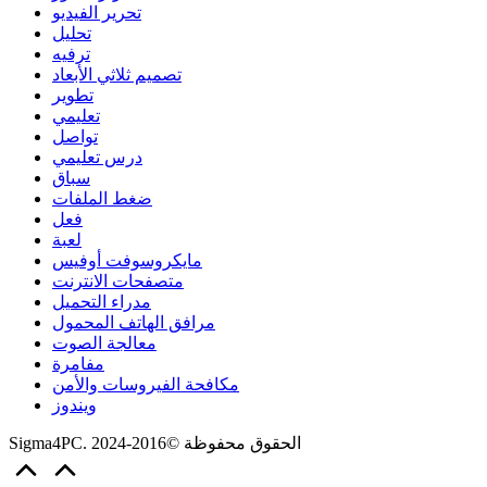
تحرير الفيديو
تحليل
ترفيه
تصميم ثلاثي الأبعاد
تطوير
تعليمي
تواصل
درس تعليمي
سباق
ضغط الملفات
فعل
لعبة
مايكروسوفت أوفيس
متصفحات الانترنت
مدراء التحميل
مرافق الهاتف المحمول
معالجة الصوت
مفامرة
مكافحة الفيروسات والأمن
ويندوز
Sigma4PC. الحقوق محفوظة ©2016-2024
Scroll
to