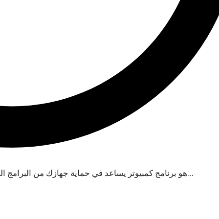
برنامج Malwarebytes Anti-Malware هو برنامج كمبيوتر يساعد في حماية جهازك من البرامج الضارة، مثل الفيروسات…