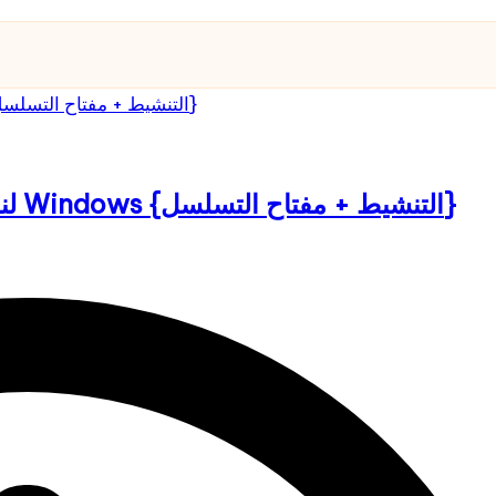
تنزيل Malwarebytes Anti-Malware لنظام Windows {التنشيط + مفتاح التسلسل}