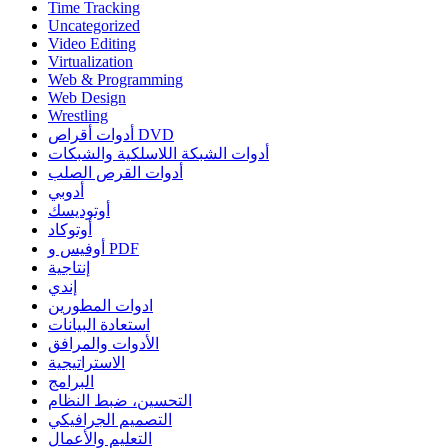
Time Tracking
Uncategorized
Video Editing
Virtualization
Web & Programming
Web Design
Wrestling
أدوات أقراص DVD
أدوات الشبكة اللاسلكية والشبكات
أدوات القرص الصلب
أدوبي
أوتوديسك
أوتوكاد
أوفيس و PDF
إنتاجية
إندي
ادوات المطورين
استعادة البيانات
الأدوات والمرافق
الاستراتيجية
البرامج
التحسين، ضبط النظام
التصميم الجرافيكي
التعليم والأعمال