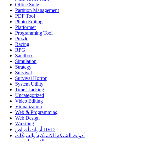
Office Suite
Partition Management
PDF Tool
Photo Editing
Platformer
Programming Tool
Puzzle
Racing
RPG
Sandbox
Simulation
Strategy
Survival
Survival Horror
System Utility
Time Tracking
Uncategorized
Video Editing
Virtualization
Web & Programming
Web Design
Wrestling
أدوات أقراص DVD
أدوات الشبكة اللاسلكية والشبكات