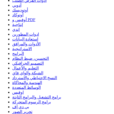
أدوات القرص الصلب
أدوبي
أوتوديسك
أوتوكاد
أوفيس و PDF
إنتاجية
إندي
ادوات المطورين
استعادة البيانات
الأدوات والمرافق
الاستراتيجية
البرامج
التحسين، ضبط النظام
التصميم الجرافيكي
التعليم والأعمال
الشبكة والواي فاي
النسخ الاحتياطي والاسترداد
الهندسة والمحاكاة
الوسائط المتعددة
اوفيس
برامج التشغيل والبرامج الثابتة
برامج الرسوم المتحركة
بي دي إف
تحرير الصور