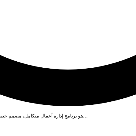
Tally.ERP 9 هو برنامج إدارة أعمال متكامل، مصمم خصيصًا للشركات الصغيرة والمتوسطة. يوفر ميزات أساسية…