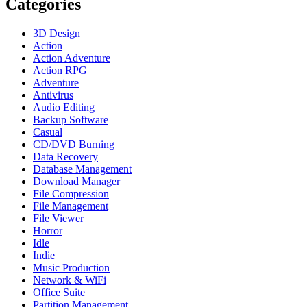
Categories
3D Design
Action
Action Adventure
Action RPG
Adventure
Antivirus
Audio Editing
Backup Software
Casual
CD/DVD Burning
Data Recovery
Database Management
Download Manager
File Compression
File Management
File Viewer
Horror
Idle
Indie
Music Production
Network & WiFi
Office Suite
Partition Management