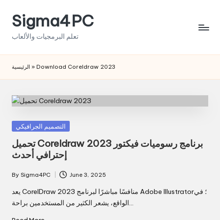
Sigma4PC
Skip
to
تعلم البرمجيات والألعاب
content
الرئيسية
»
Download Coreldraw 2023
Posted
التصميم الجرافيكي
in
تحميل Coreldraw 2023 برنامج رسوميات فيكتور
إحترافي أحدث
By
Sigma4PC
June 3, 2025
Posted
by
يعد CorelDraw 2023 منافسًا مباشرًا لبرنامج Adobe Illustrator؛ في
الواقع، يشعر الكثير من المستخدمين براحة…