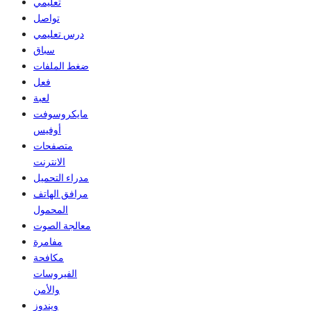
تعليمي
تواصل
درس تعليمي
سباق
ضغط الملفات
فعل
لعبة
مايكروسوفت
أوفيس
متصفحات
الانترنت
مدراء التحميل
مرافق الهاتف
المحمول
معالجة الصوت
مفامرة
مكافحة
الفيروسات
والأمن
ويندوز