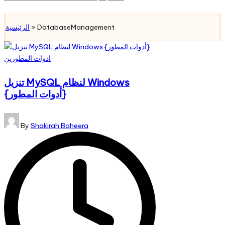
for:
Subscribe
الرئيسية
»
DatabaseManagement
Posted
ادوات المطورين
in
تنزيل MySQL لنظام Windows
{أدوات المطور}
Posted
By
Shakirah Baheera
by