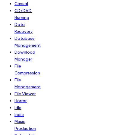
Casual
CD/DVD
Burning
Data
Recovery
Database
Management
Download
Manager
File
Compression
File
Management
File Viewer
Horror
Idle
Indie
Music
Production