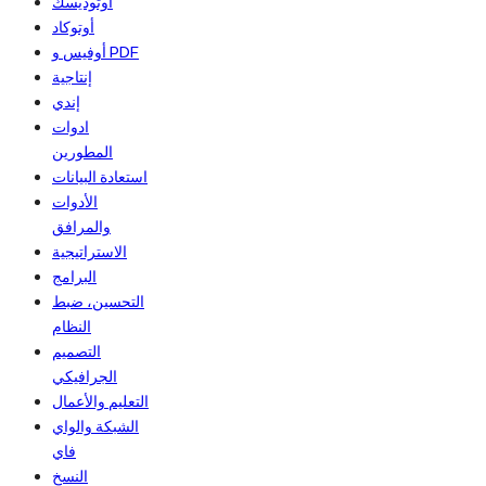
أوتوديسك
أوتوكاد
أوفيس و PDF
إنتاجية
إندي
ادوات
المطورين
استعادة البيانات
الأدوات
والمرافق
الاستراتيجية
البرامج
التحسين، ضبط
النظام
التصميم
الجرافيكي
التعليم والأعمال
الشبكة والواي
فاي
النسخ