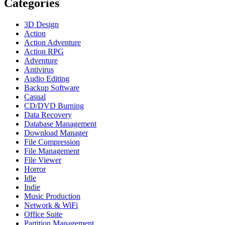
Categories
3D Design
Action
Action Adventure
Action RPG
Adventure
Antivirus
Audio Editing
Backup Software
Casual
CD/DVD Burning
Data Recovery
Database Management
Download Manager
File Compression
File Management
File Viewer
Horror
Idle
Indie
Music Production
Network & WiFi
Office Suite
Partition Management