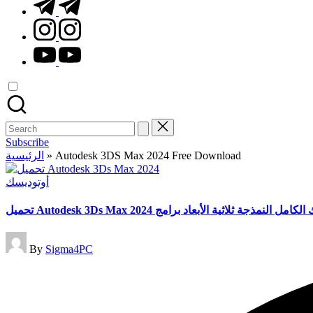
t.me
instagram.com
youtube.com
Search
for:
Subscribe
الرئيسية
»
Autodesk 3DS Max 2024 Free Download
Posted
أوتوديسك
in
تحميل Autodesk 3Ds Max 2024 امل النمذجة ثلاثية الأبعاد برامج
Posted
By
Sigma4PC
by