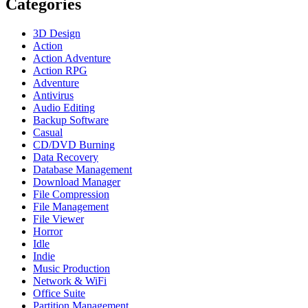
Categories
3D Design
Action
Action Adventure
Action RPG
Adventure
Antivirus
Audio Editing
Backup Software
Casual
CD/DVD Burning
Data Recovery
Database Management
Download Manager
File Compression
File Management
File Viewer
Horror
Idle
Indie
Music Production
Network & WiFi
Office Suite
Partition Management