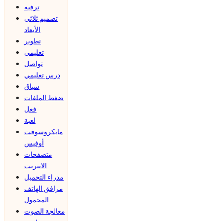
ترفيه
تصميم ثلاثي
الأبعاد
تطوير
تعليمي
تواصل
درس تعليمي
سباق
ضغط الملفات
فعل
لعبة
مايكروسوفت
أوفيس
متصفحات
الانترنت
مدراء التحميل
مرافق الهاتف
المحمول
معالجة الصوت