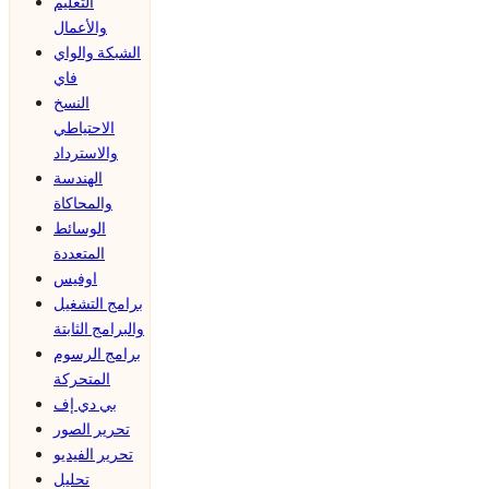
التعليم
والأعمال
الشبكة والواي
فاي
النسخ
الاحتياطي
والاسترداد
الهندسة
والمحاكاة
الوسائط
المتعددة
اوفيس
برامج التشغيل
والبرامج الثابتة
برامج الرسوم
المتحركة
بي دي إف
تحرير الصور
تحرير الفيديو
تحليل