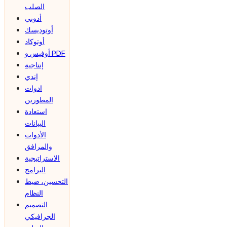
الصلب
أدوبي
أوتوديسك
أوتوكاد
أوفيس و PDF
إنتاجية
إندي
ادوات
المطورين
استعادة
البيانات
الأدوات
والمرافق
الاستراتيجية
البرامج
التحسين، ضبط
النظام
التصميم
الجرافيكي