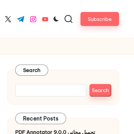
Subscribe
cebook.com
twitter.com
t.me
instagram.com
youtube.com
Search
Search
Recent Posts
PDF Annotator 9.0.0 تحميل مجاني