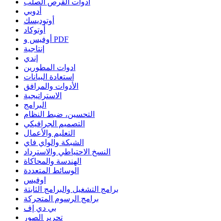
أدوات القرص الصلب
أدوبي
أوتوديسك
أوتوكاد
أوفيس و PDF
إنتاجية
إندي
ادوات المطورين
استعادة البيانات
الأدوات والمرافق
الاستراتيجية
البرامج
التحسين، ضبط النظام
التصميم الجرافيكي
التعليم والأعمال
الشبكة والواي فاي
النسخ الاحتياطي والاسترداد
الهندسة والمحاكاة
الوسائط المتعددة
اوفيس
برامج التشغيل والبرامج الثابتة
برامج الرسوم المتحركة
بي دي إف
تحرير الصور