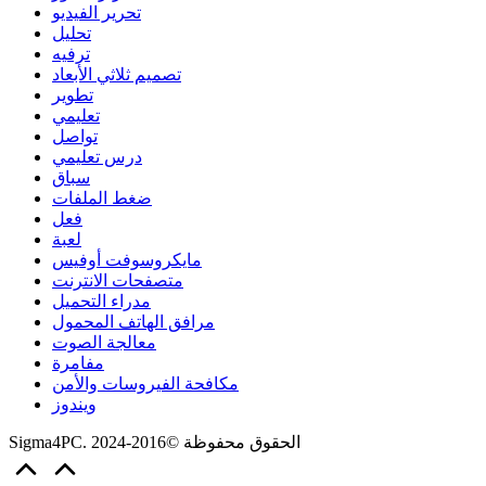
تحرير الفيديو
تحليل
ترفيه
تصميم ثلاثي الأبعاد
تطوير
تعليمي
تواصل
درس تعليمي
سباق
ضغط الملفات
فعل
لعبة
مايكروسوفت أوفيس
متصفحات الانترنت
مدراء التحميل
مرافق الهاتف المحمول
معالجة الصوت
مفامرة
مكافحة الفيروسات والأمن
ويندوز
Sigma4PC. الحقوق محفوظة ©2016-2024
Scroll
to