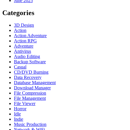
June 2025
Categories
3D Design
Action
Action Adventure
Action RPG
Adventure
Antivirus
Audio Editing
Backup Software
Casual
CD/DVD Burning
Data Recovery
Database Management
Download Manager
File Compression
File Management
File Viewer
Horror
Idle
Indie
Music Production
Network & WiFi