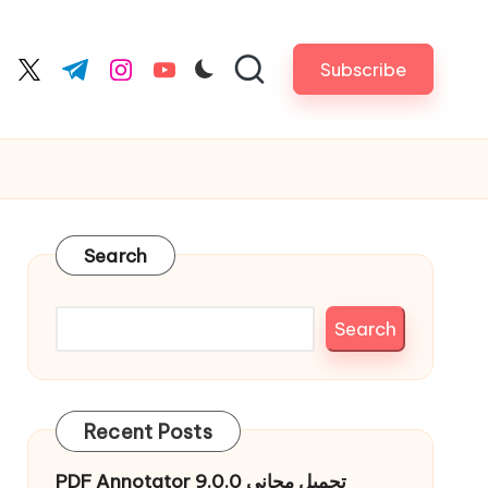
Subscribe
cebook.com
twitter.com
t.me
instagram.com
youtube.com
Search
Search
Recent Posts
PDF Annotator 9.0.0 تحميل مجاني