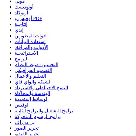
أدوبي
أوتوديسك
أوتوكاد
أوفيس و PDF
إنتاجية
إندي
ادوات المطورين
استعادة البيانات
الأدوات والمرافق
الاستراتيجية
البرامج
التحسين، ضبط النظام
التصميم الجرافيكي
التعليم والأعمال
الشبكة والواي فاي
النسخ الاحتياطي والاسترداد
الهندسة والمحاكاة
الوسائط المتعددة
اوفيس
برامج التشغيل والبرامج الثابتة
برامج الرسوم المتحركة
بي دي إف
تحرير الصور
تحرير الفيديو