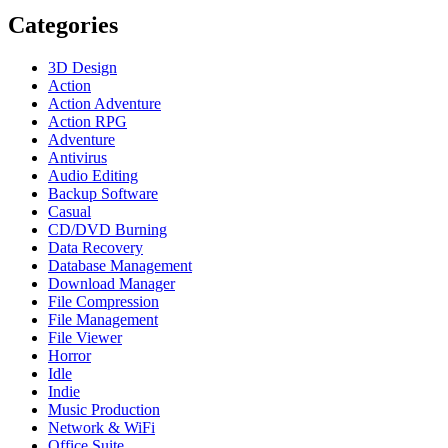
Categories
3D Design
Action
Action Adventure
Action RPG
Adventure
Antivirus
Audio Editing
Backup Software
Casual
CD/DVD Burning
Data Recovery
Database Management
Download Manager
File Compression
File Management
File Viewer
Horror
Idle
Indie
Music Production
Network & WiFi
Office Suite