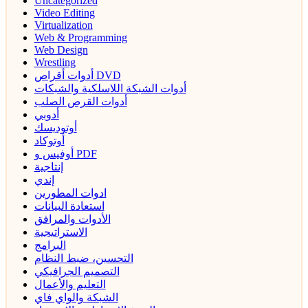
Uncategorized
Video Editing
Virtualization
Web & Programming
Web Design
Wrestling
أدوات أقراص DVD
أدوات الشبكة اللاسلكية والشبكات
أدوات القرص الصلب
أدوبي
أوتوديسك
أوتوكاد
أوفيس و PDF
إنتاجية
إندي
ادوات المطورين
استعادة البيانات
الأدوات والمرافق
الاستراتيجية
البرامج
التحسين، ضبط النظام
التصميم الجرافيكي
التعليم والأعمال
الشبكة والواي فاي