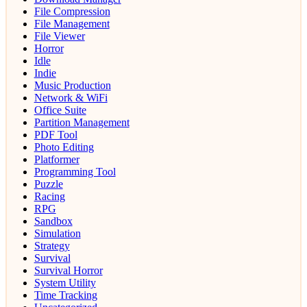
File Compression
File Management
File Viewer
Horror
Idle
Indie
Music Production
Network & WiFi
Office Suite
Partition Management
PDF Tool
Photo Editing
Platformer
Programming Tool
Puzzle
Racing
RPG
Sandbox
Simulation
Strategy
Survival
Survival Horror
System Utility
Time Tracking