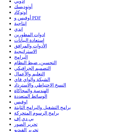
أدوبي
أوتوديسك
أوتوكاد
أوفيس و PDF
إنتاجية
إندي
ادوات المطورين
استعادة البيانات
الأدوات والمرافق
الاستراتيجية
البرامج
التحسين، ضبط النظام
التصميم الجرافيكي
التعليم والأعمال
الشبكة والواي فاي
النسخ الاحتياطي والاسترداد
الهندسة والمحاكاة
الوسائط المتعددة
اوفيس
برامج التشغيل والبرامج الثابتة
برامج الرسوم المتحركة
بي دي إف
تحرير الصور
تحرير الفيديو