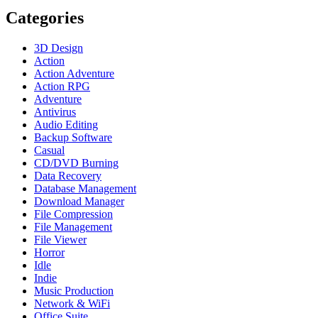
Categories
3D Design
Action
Action Adventure
Action RPG
Adventure
Antivirus
Audio Editing
Backup Software
Casual
CD/DVD Burning
Data Recovery
Database Management
Download Manager
File Compression
File Management
File Viewer
Horror
Idle
Indie
Music Production
Network & WiFi
Office Suite