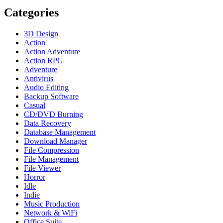
Categories
3D Design
Action
Action Adventure
Action RPG
Adventure
Antivirus
Audio Editing
Backup Software
Casual
CD/DVD Burning
Data Recovery
Database Management
Download Manager
File Compression
File Management
File Viewer
Horror
Idle
Indie
Music Production
Network & WiFi
Office Suite