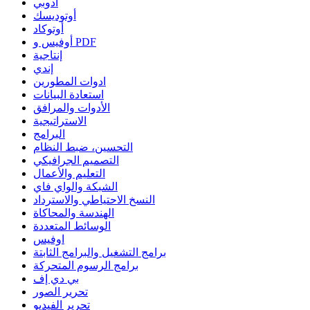
أدوبي
أوتوديسك
أوتوكاد
أوفيس و PDF
إنتاجية
إندي
ادوات المطورين
استعادة البيانات
الأدوات والمرافق
الاستراتيجية
البرامج
التحسين، ضبط النظام
التصميم الجرافيكي
التعليم والأعمال
الشبكة والواي فاي
النسخ الاحتياطي والاسترداد
الهندسة والمحاكاة
الوسائط المتعددة
اوفيس
برامج التشغيل والبرامج الثابتة
برامج الرسوم المتحركة
بي دي إف
تحرير الصور
تحرير الفيديو