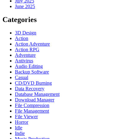
July 2025
June 2025
Categories
3D Design
Action
Action Adventure
Action RPG
Adventure
Antivirus
Audio Editing
Backup Software
Casual
CD/DVD Burning
Data Recovery
Database Management
Download Manager
File Compression
File Management
File Viewer
Horror
Idle
Indie
Music Production