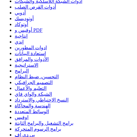
أدوات الشبكة اللاسلكية والشبكات
أدوات القرص الصلب
أدوبي
أوتوديسك
أوتوكاد
أوفيس و PDF
إنتاجية
إندي
ادوات المطورين
استعادة البيانات
الأدوات والمرافق
الاستراتيجية
البرامج
التحسين، ضبط النظام
التصميم الجرافيكي
التعليم والأعمال
الشبكة والواي فاي
النسخ الاحتياطي والاسترداد
الهندسة والمحاكاة
الوسائط المتعددة
اوفيس
برامج التشغيل والبرامج الثابتة
برامج الرسوم المتحركة
بي دي إف