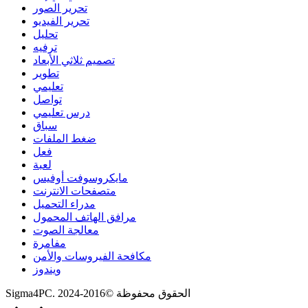
تحرير الصور
تحرير الفيديو
تحليل
ترفيه
تصميم ثلاثي الأبعاد
تطوير
تعليمي
تواصل
درس تعليمي
سباق
ضغط الملفات
فعل
لعبة
مايكروسوفت أوفيس
متصفحات الانترنت
مدراء التحميل
مرافق الهاتف المحمول
معالجة الصوت
مفامرة
مكافحة الفيروسات والأمن
ويندوز
Sigma4PC. الحقوق محفوظة ©2016-2024
Scroll