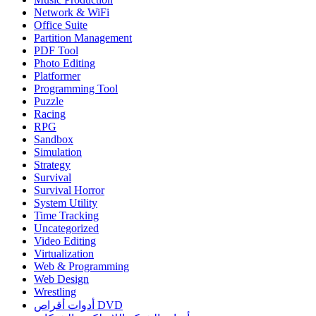
Network & WiFi
Office Suite
Partition Management
PDF Tool
Photo Editing
Platformer
Programming Tool
Puzzle
Racing
RPG
Sandbox
Simulation
Strategy
Survival
Survival Horror
System Utility
Time Tracking
Uncategorized
Video Editing
Virtualization
Web & Programming
Web Design
Wrestling
أدوات أقراص DVD