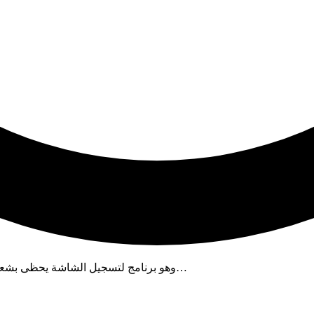
يستخدم العديد من الأشخاص برنامج Camtasia، وهو برنامج لتسجيل الشاشة يحظى بشعبية كبيرة نظرًا لقدراته…