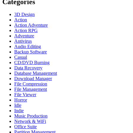
Categories
3D Design
Action
Action Adventure
Action RPG
Adventure
Antivirus
Audio Editing
Backup Software
Casual
CD/DVD Burning
Data Recovery
Database Management
Download Manager
File Compression
File Management
File Viewer
Horror
Idle
Indie
Music Production
Network & WiFi
Office Suite
Partition Management