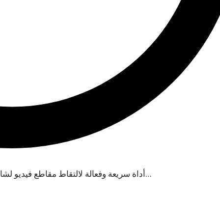
يعد Camtasia 2023 أداة سريعة وفعالة لالتقاط مقاطع فيديو لشاشة الكمبيوتر والتي يمكن استخدامها على…