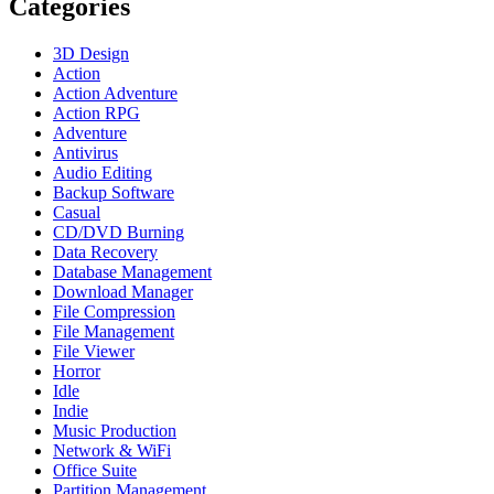
Categories
3D Design
Action
Action Adventure
Action RPG
Adventure
Antivirus
Audio Editing
Backup Software
Casual
CD/DVD Burning
Data Recovery
Database Management
Download Manager
File Compression
File Management
File Viewer
Horror
Idle
Indie
Music Production
Network & WiFi
Office Suite
Partition Management