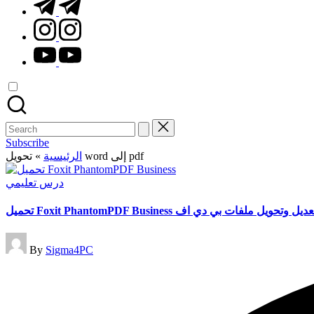
t.me
instagram.com
youtube.com
Search
for:
Subscribe
»
الرئيسية
تحويل word إلى pdf
Posted
درس تعليمي
in
تحميل Foxit PhantomPDF Business يل ملفات بي دي اف
Posted
By
Sigma4PC
by