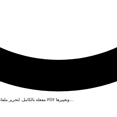
قم بتنزيل النسخة الكاملة من تحميل Foxit PhantomPDF Business، مفعلة بالكامل. لتحرير ملفات PDF وتغييرها…