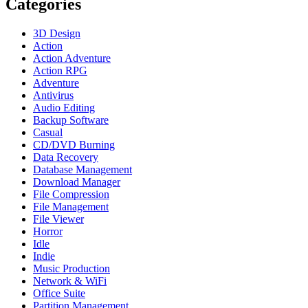
Categories
3D Design
Action
Action Adventure
Action RPG
Adventure
Antivirus
Audio Editing
Backup Software
Casual
CD/DVD Burning
Data Recovery
Database Management
Download Manager
File Compression
File Management
File Viewer
Horror
Idle
Indie
Music Production
Network & WiFi
Office Suite
Partition Management