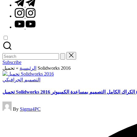
t.me
instagram.com
youtube.com
Search
for:
Subscribe
تحميل Solidworks 2016
الرئيسية
»
Posted
التصميم الجرافيكي
in
Posted
By
Sigma4PC
by