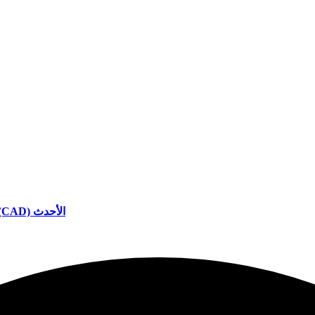
تحميل Solidworks 2016 الكراك الكامل التصميم بمساعدة الكمبيوتر (CAD) الأحدث