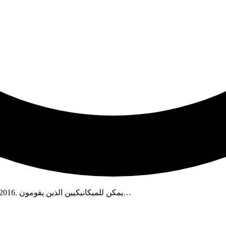
برنامج التصميم المرئي ثلاثي الأبعاد الأكثر شهرة اليوم هو Solidworks 2016. يمكن للميكانيكيين الذين يقومون…