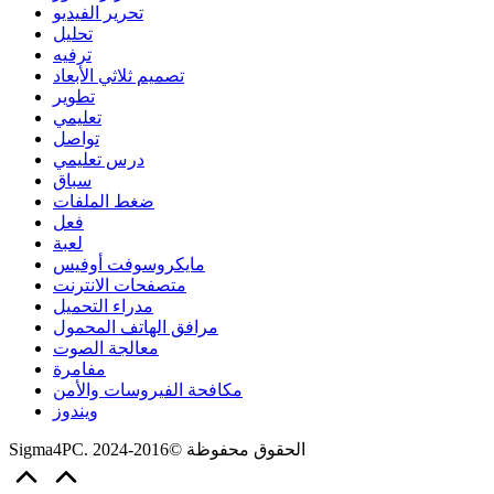
تحرير الفيديو
تحليل
ترفيه
تصميم ثلاثي الأبعاد
تطوير
تعليمي
تواصل
درس تعليمي
سباق
ضغط الملفات
فعل
لعبة
مايكروسوفت أوفيس
متصفحات الانترنت
مدراء التحميل
مرافق الهاتف المحمول
معالجة الصوت
مفامرة
مكافحة الفيروسات والأمن
ويندوز
Sigma4PC. الحقوق محفوظة ©2016-2024
Scroll
to