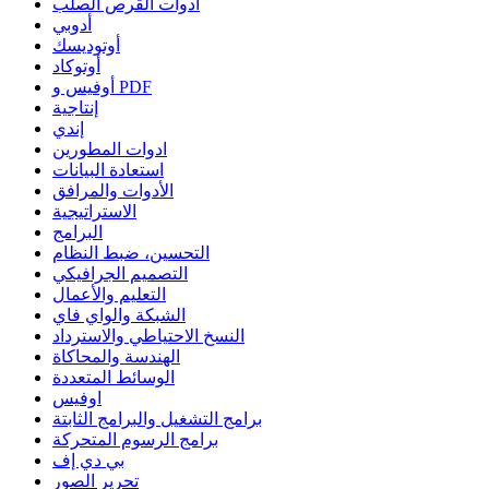
أدوات القرص الصلب
أدوبي
أوتوديسك
أوتوكاد
أوفيس و PDF
إنتاجية
إندي
ادوات المطورين
استعادة البيانات
الأدوات والمرافق
الاستراتيجية
البرامج
التحسين، ضبط النظام
التصميم الجرافيكي
التعليم والأعمال
الشبكة والواي فاي
النسخ الاحتياطي والاسترداد
الهندسة والمحاكاة
الوسائط المتعددة
اوفيس
برامج التشغيل والبرامج الثابتة
برامج الرسوم المتحركة
بي دي إف
تحرير الصور