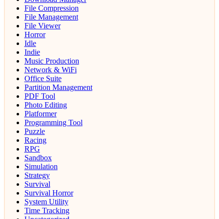
File Compression
File Management
File Viewer
Horror
Idle
Indie
Music Production
Network & WiFi
Office Suite
Partition Management
PDF Tool
Photo Editing
Platformer
Programming Tool
Puzzle
Racing
RPG
Sandbox
Simulation
Strategy
Survival
Survival Horror
System Utility
Time Tracking