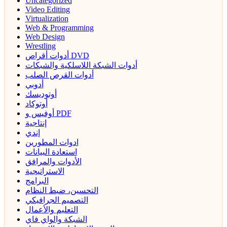
Uncategorized
Video Editing
Virtualization
Web & Programming
Web Design
Wrestling
أدوات أقراص DVD
أدوات الشبكة اللاسلكية والشبكات
أدوات القرص الصلب
أدوبي
أوتوديسك
أوتوكاد
أوفيس و PDF
إنتاجية
إندي
ادوات المطورين
استعادة البيانات
الأدوات والمرافق
الاستراتيجية
البرامج
التحسين، ضبط النظام
التصميم الجرافيكي
التعليم والأعمال
الشبكة والواي فاي