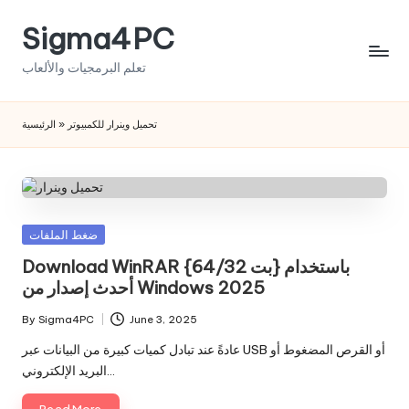
Sigma4PC
Skip
to
تعلم البرمجيات والألعاب
content
الرئيسية
»
تحميل وينرار للكمبيوتر
Posted
ضغط الملفات
in
Download WinRAR {64/32 بت} باستخدام
أحدث إصدار من Windows 2025
By
Sigma4PC
June 3, 2025
Posted
by
عادةً عند تبادل كميات كبيرة من البيانات عبر USB أو القرص المضغوط أو
البريد الإلكتروني…