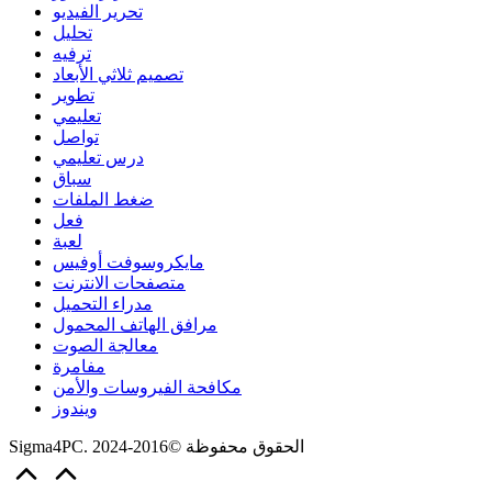
تحرير الفيديو
تحليل
ترفيه
تصميم ثلاثي الأبعاد
تطوير
تعليمي
تواصل
درس تعليمي
سباق
ضغط الملفات
فعل
لعبة
مايكروسوفت أوفيس
متصفحات الانترنت
مدراء التحميل
مرافق الهاتف المحمول
معالجة الصوت
مفامرة
مكافحة الفيروسات والأمن
ويندوز
Sigma4PC. الحقوق محفوظة ©2016-2024
Scroll
to