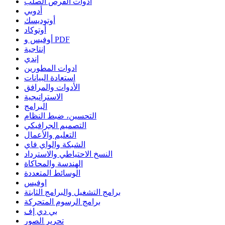
أدوات القرص الصلب
أدوبي
أوتوديسك
أوتوكاد
أوفيس و PDF
إنتاجية
إندي
ادوات المطورين
استعادة البيانات
الأدوات والمرافق
الاستراتيجية
البرامج
التحسين، ضبط النظام
التصميم الجرافيكي
التعليم والأعمال
الشبكة والواي فاي
النسخ الاحتياطي والاسترداد
الهندسة والمحاكاة
الوسائط المتعددة
اوفيس
برامج التشغيل والبرامج الثابتة
برامج الرسوم المتحركة
بي دي إف
تحرير الصور