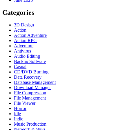
June 2025
Categories
3D Design
Action
Action Adventure
Action RPG
Adventure
Antivirus
Audio Editing
Backup Software
Casual
CD/DVD Burning
Data Recovery
Database Management
Download Manager
File Compression
File Management
File Viewer
Horror
Idle
Indie
Music Production
Network & WiFi