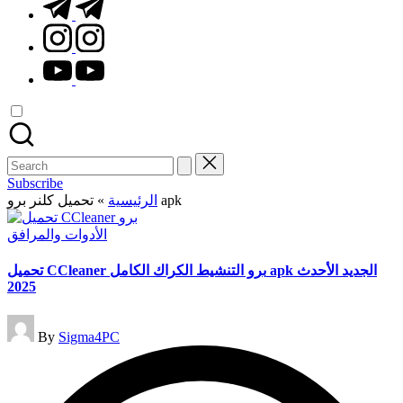
t.me
instagram.com
youtube.com
Search
for:
Subscribe
»
الرئيسية
تحميل كلنر برو apk
Posted
الأدوات والمرافق
in
تحميل CCleaner برو التنشيط الكراك الكامل apk الجديد الأحدث
2025
Posted
By
Sigma4PC
by