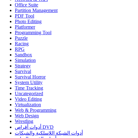
Office Suite
Partition Management
PDF Tool
Photo Editing
Platformer
Programming Tool
Puzzle
Racing
RPG
Sandbox
Simulation
Strategy
Survival
Survival Horror
System Utility
Time Tracking
Uncategorized
Video Editing
Virtualization
Web & Programming
Web Design
Wrestling
أدوات أقراص DVD
أدوات الشبكة اللاسلكية والشبكات