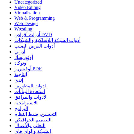
Uncategorized
Video Editing
Virtualization
Web & Programming
Web Design
Wrestling
أدوات أقراص DVD
أدوات الشبكة اللاسلكية والشبكات
أدوات القرص الصلب
أدوبي
أوتوديسك
أوتوكاد
أوفيس و PDF
إنتاجية
إندي
ادوات المطورين
استعادة البيانات
الأدوات والمرافق
الاستراتيجية
البرامج
التحسين، ضبط النظام
التصميم الجرافيكي
التعليم والأعمال
الشبكة والواي فاي