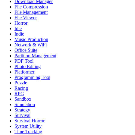
Download Manager
File Compression
File Management
File Viewer
Horror
Idle
Indie
Music Production
Network & WiFi
Office Suite
Partition Management
PDF Tool
Photo Editing
Platformer
Programming Tool
Puzzle
Racing
RPG
Sandbox
Simulation
Strategy
Survival
Survival Horror
System Utility
Time Tracking